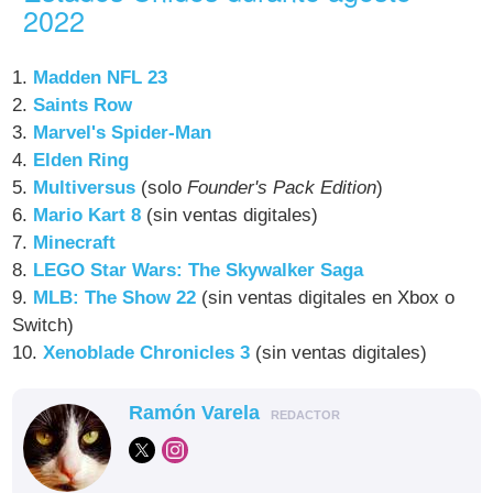
2022
1.
Madden NFL 23
2.
Saints Row
3.
Marvel's Spider-Man
4.
Elden Ring
5.
Multiversus
(solo
Founder's Pack Edition
)
6.
Mario Kart 8
(sin ventas digitales)
7.
Minecraft
8.
LEGO Star Wars: The Skywalker Saga
9.
MLB: The Show 22
(sin ventas digitales en Xbox o
Switch)
10.
Xenoblade Chronicles 3
(sin ventas digitales)
Ramón Varela
REDACTOR