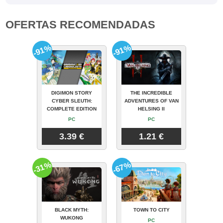
OFERTAS RECOMENDADAS
-91%
-91%
DIGIMON STORY
THE INCREDIBLE
CYBER SLEUTH:
ADVENTURES OF VAN
COMPLETE EDITION
HELSING II
PC
PC
3.39 €
1.21 €
-31%
-67%
BLACK MYTH:
TOWN TO CITY
WUKONG
PC