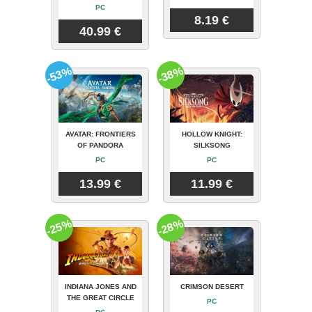
PC
8.19 €
40.99 €
-53%
-38%
AVATAR: FRONTIERS
HOLLOW KNIGHT:
OF PANDORA
SILKSONG
PC
PC
13.99 €
11.99 €
-25%
-28%
INDIANA JONES AND
CRIMSON DESERT
THE GREAT CIRCLE
PC