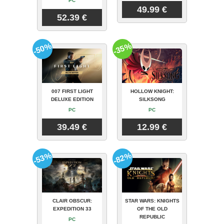
PC
49.99 €
52.39 €
-50%
-35%
007 FIRST LIGHT
HOLLOW KNIGHT:
DELUXE EDITION
SILKSONG
PC
PC
39.49 €
12.99 €
-53%
-82%
CLAIR OBSCUR:
STAR WARS: KNIGHTS
EXPEDITION 33
OF THE OLD
REPUBLIC
PC