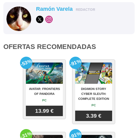
Ramón Varela
REDACTOR
OFERTAS RECOMENDADAS
-53%
-91%
AVATAR: FRONTIERS
DIGIMON STORY
OF PANDORA
CYBER SLEUTH:
COMPLETE EDITION
PC
PC
13.99 €
3.39 €
-31%
-91%