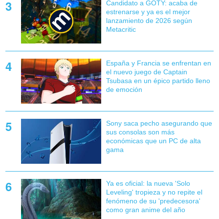
Candidato a GOTY: acaba de
estrenarse y ya es el mejor
lanzamiento de 2026 según
Metacritic
España y Francia se enfrentan en
el nuevo juego de Captain
Tsubasa en un épico partido lleno
de emoción
Sony saca pecho asegurando que
sus consolas son más
económicas que un PC de alta
gama
Ya es oficial: la nueva 'Solo
Leveling' tropieza y no repite el
fenómeno de su 'predecesora'
como gran anime del año