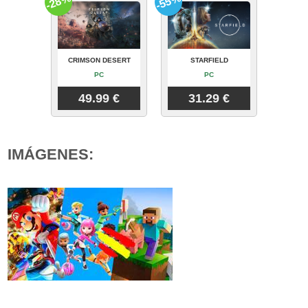
-28%
-55%
CRIMSON DESERT
STARFIELD
PC
PC
49.99 €
31.29 €
IMÁGENES: