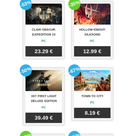
-53%
-35%
CLAIR OBSCUR:
HOLLOW KNIGHT:
EXPEDITION 33
SILKSONG
PC
PC
23.29 €
12.99 €
-50%
-67%
007 FIRST LIGHT
TOWN TO CITY
DELUXE EDITION
PC
PC
8.19 €
39.49 €