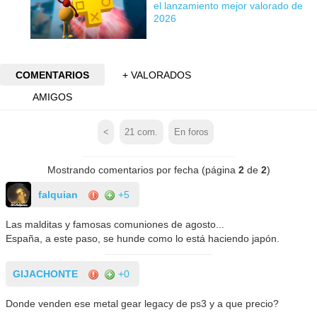
el lanzamiento mejor valorado de
2026
COMENTARIOS
+ VALORADOS
AMIGOS
<
21
com.
En foros
Mostrando comentarios por fecha (página
2
de
2
)
falquian
+5
Las malditas y famosas comuniones de agosto...
España, a este paso, se hunde como lo está haciendo japón.
GIJACHONTE
+0
Donde venden ese metal gear legacy de ps3 y a que precio?