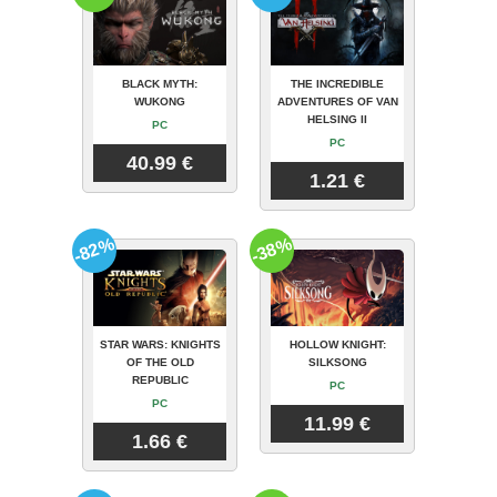
BLACK MYTH:
THE INCREDIBLE
WUKONG
ADVENTURES OF VAN
HELSING II
PC
PC
40.99 €
1.21 €
-82%
-38%
STAR WARS: KNIGHTS
HOLLOW KNIGHT:
OF THE OLD
SILKSONG
REPUBLIC
PC
PC
11.99 €
1.66 €