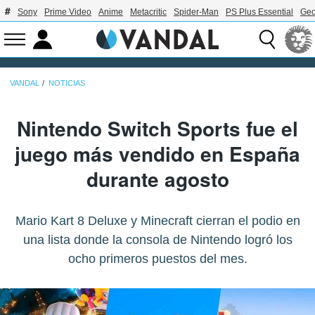
Sony
Prime Video
Anime
Metacritic
Spider-Man
PS Plus Essential
Geo
VANDAL
NOTICIAS
Nintendo Switch Sports fue el
juego más vendido en España
durante agosto
Mario Kart 8 Deluxe y Minecraft cierran el podio en
una lista donde la consola de Nintendo logró los
ocho primeros puestos del mes.