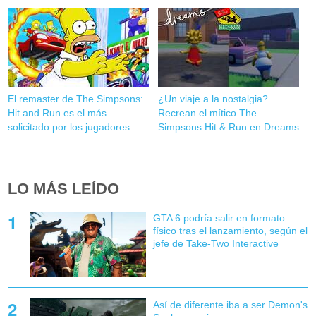
El remaster de The Simpsons:
¿Un viaje a la nostalgia?
Hit and Run es el más
Recrean el mítico The
solicitado por los jugadores
Simpsons Hit & Run en Dreams
LO MÁS LEÍDO
GTA 6 podría salir en formato
físico tras el lanzamiento, según el
jefe de Take-Two Interactive
Así de diferente iba a ser Demon's