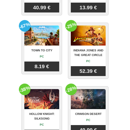
40.99 €
13.99 €
-67%
-25%
TOWN TO CITY
INDIANA JONES AND
THE GREAT CIRCLE
PC
PC
8.19 €
52.39 €
-38%
-28%
HOLLOW KNIGHT:
CRIMSON DESERT
SILKSONG
PC
PC
49.99 €