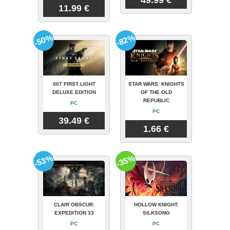
11.99 €
-50%
-82%
007 FIRST LIGHT
STAR WARS: KNIGHTS
DELUXE EDITION
OF THE OLD
REPUBLIC
PC
PC
39.49 €
1.66 €
-53%
-35%
CLAIR OBSCUR:
HOLLOW KNIGHT:
EXPEDITION 33
SILKSONG
PC
PC