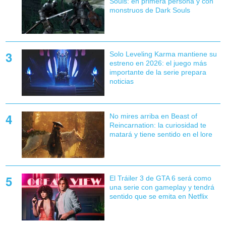
Souls: en primera persona y con
monstruos de Dark Souls
Solo Leveling Karma mantiene su
estreno en 2026: el juego más
importante de la serie prepara
noticias
No mires arriba en Beast of
Reincarnation: la curiosidad te
matará y tiene sentido en el lore
El Tráiler 3 de GTA 6 será como
una serie con gameplay y tendrá
sentido que se emita en Netflix