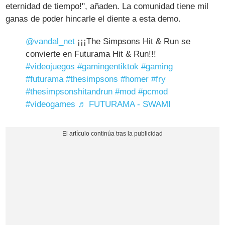
eternidad de tiempo!", añaden. La comunidad tiene mil
ganas de poder hincarle el diente a esta demo.
@vandal_net
¡¡¡The Simpsons Hit & Run se
convierte en Futurama Hit & Run!!!
#videojuegos
#gamingentiktok
#gaming
#futurama
#thesimpsons
#homer
#fry
#thesimpsonshitandrun
#mod
#pcmod
#videogames
♬ FUTURAMA - SWAMI