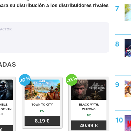
ra su distribución a los distribuidores rivales
DACTOR
ADAS
-67%
-31%
DIBLE
TOWN TO CITY
BLACK MYTH:
 OF VAN
WUKONG
PC
 II
PC
8.19 €
40.99 €
 €