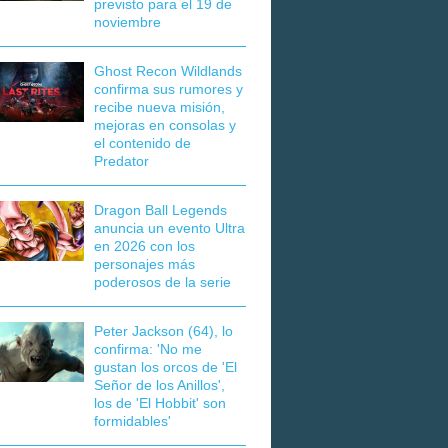
previsto para el 19 de
noviembre
Ghost Recon Wildlands
confirma sus rumores y
recibe nueva misión,
mejoras en consolas y
el contenido de
Predator
Dragon Ball Legends
anuncia un evento Ultra
en 2026 con los
personajes más
poderosos de la serie
Peter Jackson (64), lo
confirma: 'No me
gustan los orcos de 'El
Señor de los Anillos',
los de 'El Hobbit' son
formidables'