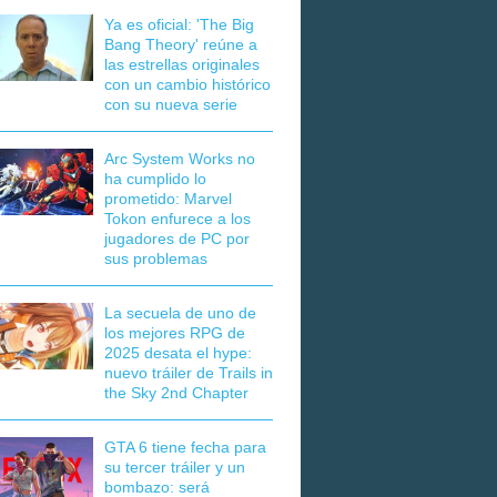
Ya es oficial: 'The Big
Bang Theory' reúne a
las estrellas originales
con un cambio histórico
con su nueva serie
Arc System Works no
ha cumplido lo
prometido: Marvel
Tokon enfurece a los
jugadores de PC por
sus problemas
La secuela de uno de
los mejores RPG de
2025 desata el hype:
nuevo tráiler de Trails in
the Sky 2nd Chapter
GTA 6 tiene fecha para
su tercer tráiler y un
bombazo: será