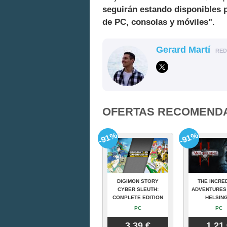
seguirán estando disponibles pa
de PC, consolas y móviles"
.
Gerard Martí
RE
OFERTAS RECOMEND
-91%
-91%
DIGIMON STORY
THE INCRE
CYBER SLEUTH:
ADVENTURES
COMPLETE EDITION
HELSING
PC
PC
3.39 €
1.21