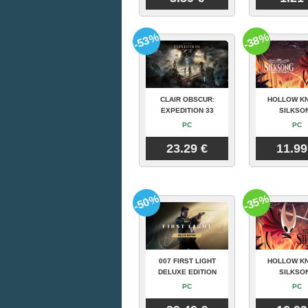
-53%
-38%
CLAIR OBSCUR:
HOLLOW KN
EXPEDITION 33
SILKSO
PC
PC
23.29 €
11.99
-50%
-35%
007 FIRST LIGHT
HOLLOW KN
DELUXE EDITION
SILKSO
PC
PC