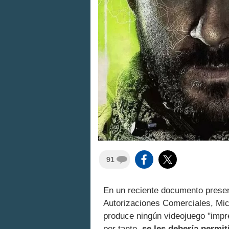
91
En un reciente documento presen
Autorizaciones Comerciales, Micr
produce ningún videojuego "impre
por tanto,
se les debería permit