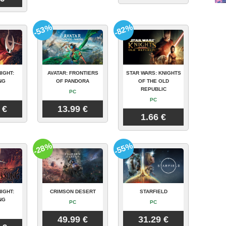
-53%
-82%
IGHT:
AVATAR: FRONTIERS
STAR WARS: KNIGHTS
NG
OF PANDORA
OF THE OLD
REPUBLIC
PC
PC
 €
13.99 €
1.66 €
-28%
-55%
IGHT:
CRIMSON DESERT
STARFIELD
NG
PC
PC
49.99 €
31.29 €