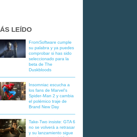
ÁS LEÍDO
FromSoftware cumple
su palabra y ya puedes
comprobar si has sido
seleccionado para la
beta de The
Duskbloods
Insomniac escucha a
los fans de Marvel's
Spider-Man 2 y cambia
el polémico traje de
Brand New Day
Take-Two insiste: GTA 6
no se volverá a retrasar
y su lanzamiento sigue