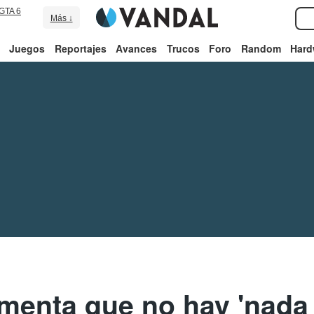
GTA 6
Más ↓
Juegos
Reportajes
Avances
Trucos
Foro
Random
Hard
menta que no hay 'nada 