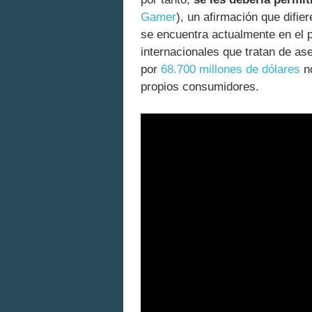
Gamer
), un afirmación que difie
se encuentra actualmente en el 
internacionales que tratan de as
por
68.700 millones de dólares
no
propios consumidores.