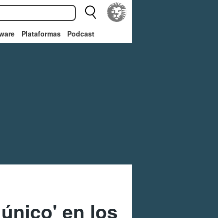
ware
Plataformas
Podcast
único' en los