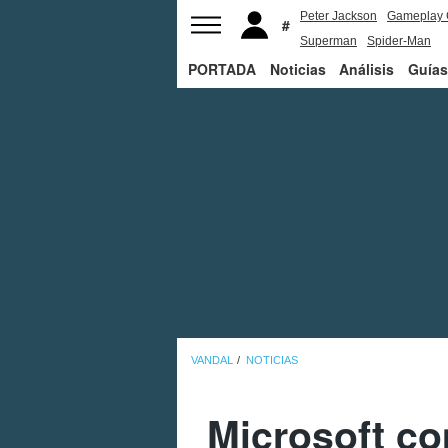
Peter Jackson
Gameplay 
Superman
Spider-Man
PORTADA
Noticias
Análisis
Guías
VANDAL
NOTICIAS
Microsoft co