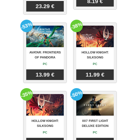
8.19 €
23.29 €
-53%
-38%
AVATAR: FRONTIERS
HOLLOW KNIGHT:
OF PANDORA
SILKSONG
PC
PC
13.99 €
11.99 €
-35%
-50%
HOLLOW KNIGHT:
007 FIRST LIGHT
SILKSONG
DELUXE EDITION
PC
PC