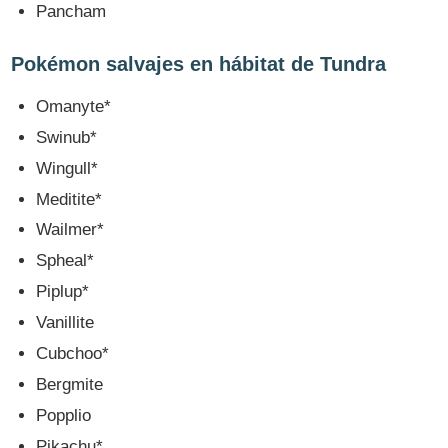
Pancham
Pokémon salvajes en hábitat de Tundra
Omanyte*
Swinub*
Wingull*
Meditite*
Wailmer*
Spheal*
Piplup*
Vanillite
Cubchoo*
Bergmite
Popplio
Pikachu*