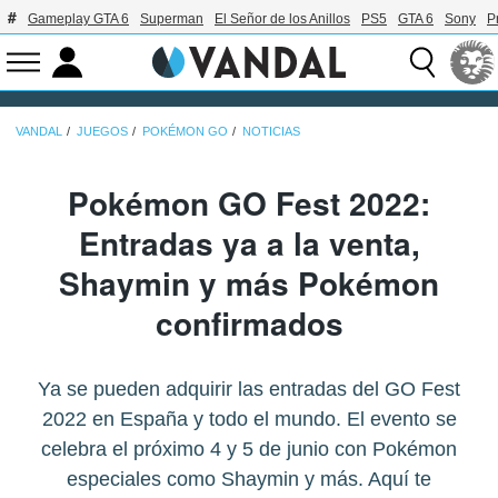
Gameplay GTA 6
Superman
El Señor de los Anillos
PS5
GTA 6
Sony
P
VANDAL
JUEGOS
POKÉMON GO
NOTICIAS
Pokémon GO Fest 2022:
Entradas ya a la venta,
Shaymin y más Pokémon
confirmados
Ya se pueden adquirir las entradas del GO Fest
2022 en España y todo el mundo. El evento se
celebra el próximo 4 y 5 de junio con Pokémon
especiales como Shaymin y más. Aquí te