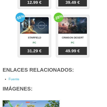
12.99 €
39.49 €
-55%
-28%
STARFIELD
CRIMSON DESERT
PC
PC
31.29 €
49.99 €
ENLACES RELACIONADOS:
Fuente
IMÁGENES: