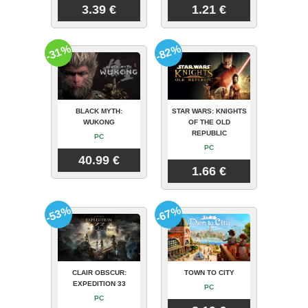
3.39 €
1.21 €
-31%
-82%
BLACK MYTH:
STAR WARS: KNIGHTS
WUKONG
OF THE OLD
REPUBLIC
PC
PC
40.99 €
1.66 €
-53%
-67%
CLAIR OBSCUR:
TOWN TO CITY
EXPEDITION 33
PC
PC