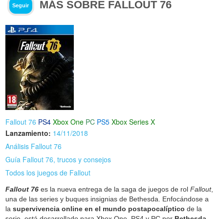
MÁS SOBRE FALLOUT 76
Seguir
Fallout 76
PS4
Xbox One
PC
PS5
Xbox Series X
Lanzamiento:
14/11/2018
Análisis Fallout 76
Guía Fallout 76, trucos y consejos
Todos los juegos de Fallout
Fallout 76
es la nueva entrega de la saga de juegos de rol
Fallout
,
una de las series y buques insignias de Bethesda. Enfocándose a
la
supervivencia online en el mundo postapocalíptico
de la
serie, está desarrollado para Xbox One, PS4 y PC por
Bethesda