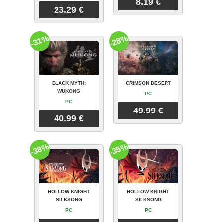
8.19 €
23.29 €
-31%
-28%
BLACK MYTH:
CRIMSON DESERT
WUKONG
PC
PC
49.99 €
40.99 €
-38%
-35%
HOLLOW KNIGHT:
HOLLOW KNIGHT:
SILKSONG
SILKSONG
PC
PC