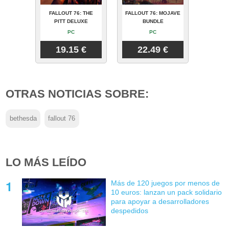
FALLOUT 76: THE
FALLOUT 76: MOJAVE
PITT DELUXE
BUNDLE
PC
PC
19.15 €
22.49 €
OTRAS NOTICIAS SOBRE:
bethesda
fallout 76
LO MÁS LEÍDO
Más de 120 juegos por menos de
10 euros: lanzan un pack solidario
para apoyar a desarrolladores
despedidos