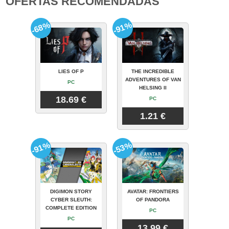
OFERTAS RECOMENDADAS
-68%
-91%
LIES OF P
THE INCREDIBLE
ADVENTURES OF VAN
PC
HELSING II
18.69 €
PC
1.21 €
-91%
-53%
DIGIMON STORY
AVATAR: FRONTIERS
CYBER SLEUTH:
OF PANDORA
COMPLETE EDITION
PC
PC
13.99 €