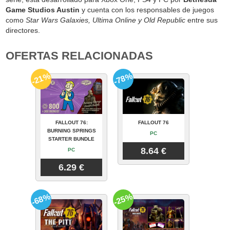
Game Studios Austin
y cuenta con los responsables de juegos
como
Star Wars Galaxies, Ultima Online y Old Republic
entre sus
directores.
OFERTAS RELACIONADAS
-21%
-78%
FALLOUT 76:
FALLOUT 76
BURNING SPRINGS
PC
STARTER BUNDLE
8.64 €
PC
6.29 €
-68%
-25%