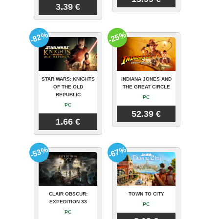
3.39 €
-82%
-25%
STAR WARS: KNIGHTS
INDIANA JONES AND
OF THE OLD
THE GREAT CIRCLE
REPUBLIC
PC
PC
52.39 €
1.66 €
-53%
-67%
CLAIR OBSCUR:
TOWN TO CITY
EXPEDITION 33
PC
PC