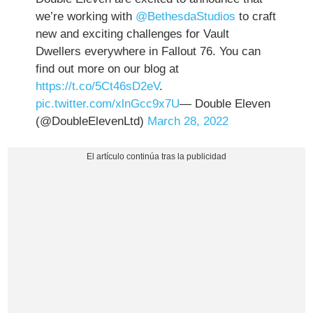
we’re working with
@BethesdaStudios
to craft
new and exciting challenges for Vault
Dwellers everywhere in Fallout 76. You can
find out more on our blog at
https://t.co/5Ct46sD2eV
.
pic.twitter.com/xlnGcc9x7U
— Double Eleven
(@DoubleElevenLtd)
March 28, 2022