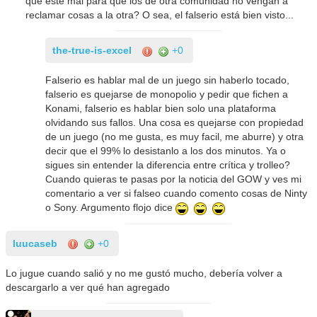
que esté mal para que los de otra comunidad no vengan a
reclamar cosas a la otra? O sea, el falserio está bien visto...
the-true-is-excel
+0
Falserio es hablar mal de un juego sin haberlo tocado,
falserio es quejarse de monopolio y pedir que fichen a
Konami, falserio es hablar bien solo una plataforma
olvidando sus fallos. Una cosa es quejarse con propiedad
de un juego (no me gusta, es muy facil, me aburre) y otra
decir que el 99% lo desistanlo a los dos minutos. Ya o
sigues sin entender la diferencia entre crítica y trolleo?
Cuando quieras te pasas por la noticia del GOW y ves mi
comentario a ver si falseo cuando comento cosas de Ninty
o Sony. Argumento flojo dice
luucaseb
+0
Lo jugue cuando salió y no me gustó mucho, debería volver a
descargarlo a ver qué han agregado