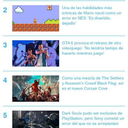
Una de las habilidades más
icónicas de Mario nació como un
error en NES: 'Es divertido,
dejadlo'
GTA 6 provoca el retraso de otro
videojuego: 'No tendría tiempo de
hacerlo mientras juego'
Como una mezcla de The Settlers
y Assassin's Creed Black Flag: así
es el nuevo Corsair Cove
Dark Souls pudo ser exclusivo de
PlayStation, pero Sony cometió un
error del que no se arrepienten