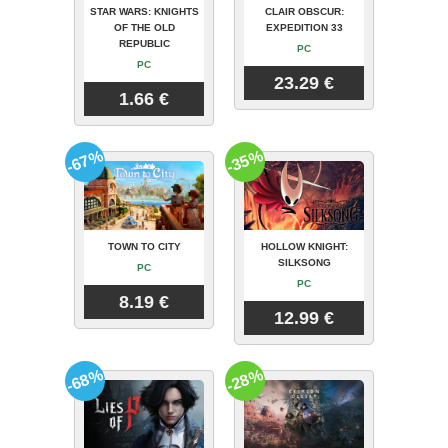
STAR WARS: KNIGHTS
CLAIR OBSCUR:
OF THE OLD
EXPEDITION 33
REPUBLIC
PC
PC
23.29 €
1.66 €
-67%
-35%
TOWN TO CITY
HOLLOW KNIGHT:
SILKSONG
PC
PC
8.19 €
12.99 €
-68%
-28%