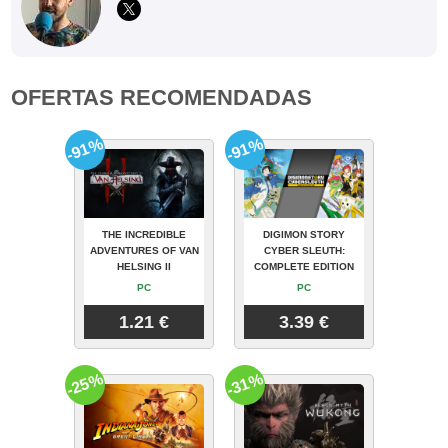
OFERTAS RECOMENDADAS
-91%
-91%
THE INCREDIBLE
DIGIMON STORY
ADVENTURES OF VAN
CYBER SLEUTH:
HELSING II
COMPLETE EDITION
PC
PC
1.21 €
3.39 €
-25%
-31%