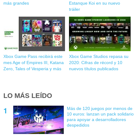
más grandes
Estanque Koi en su nuevo
tráiler
Xbox Game Pass recibirá este
Xbox Game Studios repasa su
mes Age of Empires III, Katana
2020: Cifras de récord y 10
Zero, Tales of Vesperia y más
nuevos títulos publicados
LO MÁS LEÍDO
Más de 120 juegos por menos de
10 euros: lanzan un pack solidario
para apoyar a desarrolladores
despedidos