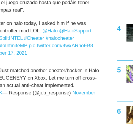
 el juego cruzado hasta que podáis tener
mpas real".
er on halo today, I asked him if he was
controller mod LOL.
@Halo
@HaloSupport
plitINTEL
#Cheater
#halocheater
loInfiniteMP
pic.twitter.com/4wxARhoEB8
—
er 17, 2021
ust matched another cheater/hacker in Halo
s EUGENEYY on Xbox. Let me turn off cross-
 an actual anti-cheat implemented.
K
— Response (@jcb_response)
November