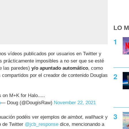
LO M
os vídeos publicados por usuarios en Twitter y
s prácticamente imposibles a no ser que se esté
e las paredes)
y/o apuntado automático
, como
ps compartidos por el creador de contenido Douglas
 on M+K for Halo.....
h
— Doug (@DougisRaw)
November 22, 2021
inuación podéis ver ejemplos de
aimbot
,
wallhack
y
 de Twitter
@jcb_response
dice, mencionando a