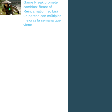
Game Freak promete
cambios: Beast of
Reincarnation recibirá
un parche con múltiples
mejoras la semana que
viene