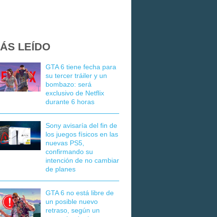
ÁS LEÍDO
GTA 6 tiene fecha para
su tercer tráiler y un
bombazo: será
exclusivo de Netflix
durante 6 horas
Sony avisaría del fin de
los juegos físicos en las
nuevas PS5,
confirmando su
intención de no cambiar
de planes
GTA 6 no está libre de
un posible nuevo
retraso, según un