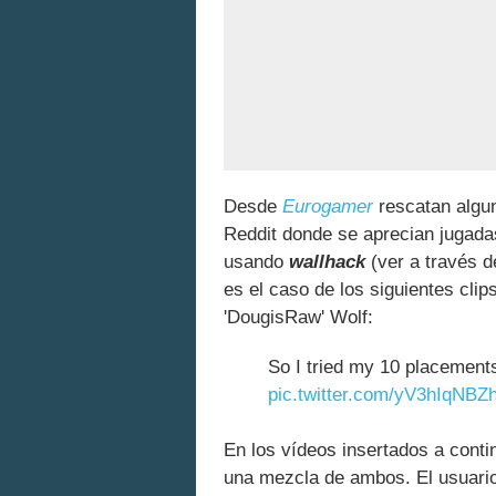
Desde
Eurogamer
rescatan algun
Reddit donde se aprecian jugada
usando
wallhack
(ver a través d
es el caso de los siguientes cli
'DougisRaw' Wolf:
So I tried my 10 placements
pic.twitter.com/yV3hIqNBZ
En los vídeos insertados a cont
una mezcla de ambos. El usuario