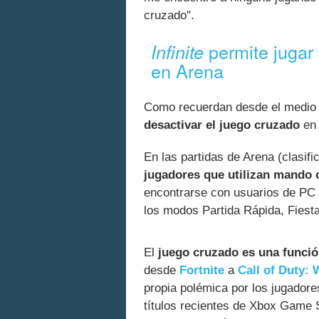
cruzado".
permite jugar
Infinite
en Arena
Como recuerdan desde el medio 
desactivar el juego cruzado
e
En las partidas de Arena (clasifi
jugadores que utilizan mando o
encontrarse con usuarios de PC 
los modos Partida Rápida, Fiesta
El
juego cruzado es una funci
desde
Fortnite
a
Call of Duty:
propia polémica por los jugador
títulos recientes de Xbox Game S