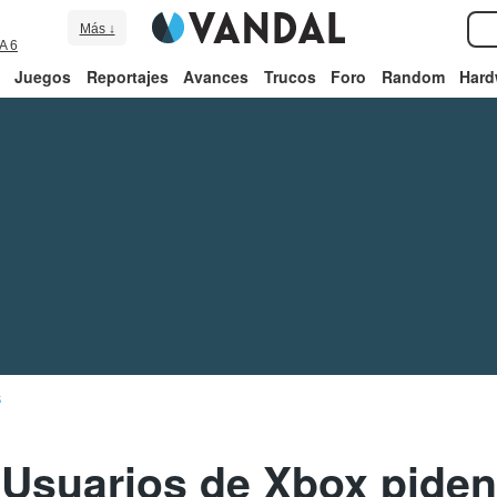
Más ↓
A 6
Juegos
Reportajes
Avances
Trucos
Foro
Random
Hard
S
: Usuarios de Xbox piden