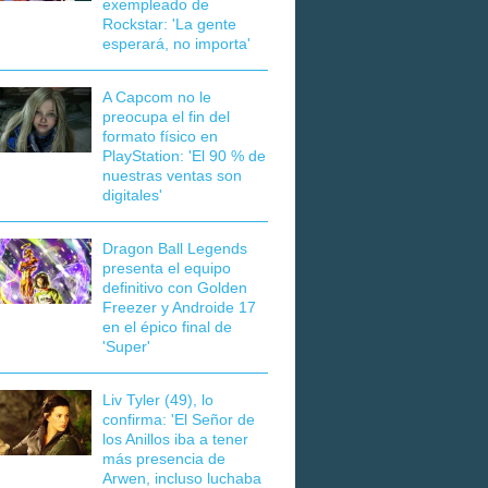
exempleado de
Rockstar: 'La gente
esperará, no importa'
A Capcom no le
preocupa el fin del
formato físico en
PlayStation: 'El 90 % de
nuestras ventas son
digitales'
Dragon Ball Legends
presenta el equipo
definitivo con Golden
Freezer y Androide 17
en el épico final de
'Super'
Liv Tyler (49), lo
confirma: 'El Señor de
los Anillos iba a tener
más presencia de
Arwen, incluso luchaba