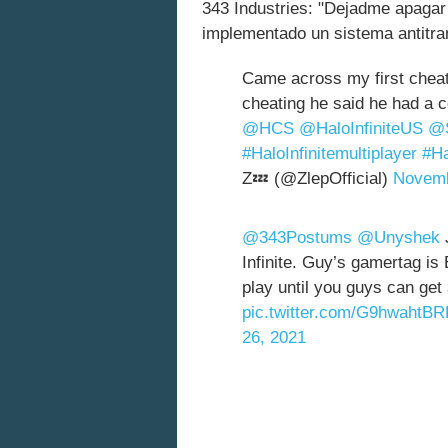
343 Industries: "Dejadme apagar
implementado un sistema antitra
Came across my first cheat
cheating he said he had a 
@HCS
@HaloInfiniteUS
@S
#HaloInfinitemultiplayer
#Ha
Z💤 (@ZlepOfficial)
Novemb
@343Postums
@Unyshek
J
Infinite. Guy’s gamertag i
play until you guys can get
pic.twitter.com/G9hwahtBR
26, 2021