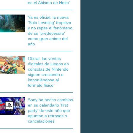
en el Abismo de Helm'
Ya es oficial: la nueva
'Solo Leveling' tropieza
y no repite el fenómeno
de su 'predecesora'
como gran anime del
año
Oficial: las ventas
digitales de juegos en
consolas de Nintendo
siguen creciendo e
imponiéndose al
formato físico
Sony ha hecho cambios
en su calendario 'first
party' de este año que
apuntan a retrasos o
cancelaciones