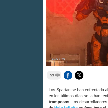
53
Los Spartan se han enfrentado al
en los últimos días se la han te
tramposos
. Los desarrolladores
de
Halo Infinite
en
fase beta
el 