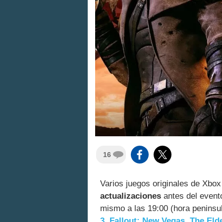
16
Varios juegos originales de Xbox
actualizaciones
antes del event
mismo a las 19:00 (hora penins
3
,
Fallout: New Vegas
,
The Elde