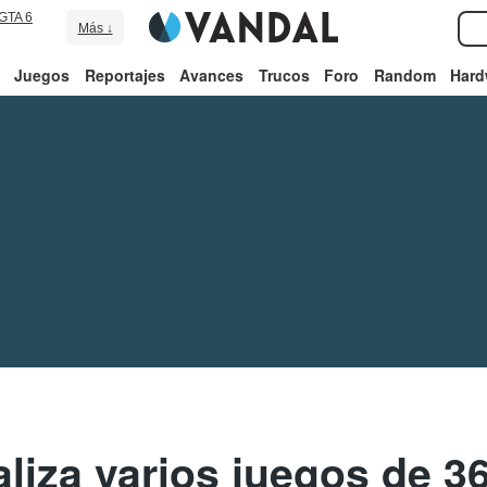
GTA 6
Más ↓
Juegos
Reportajes
Avances
Trucos
Foro
Random
Hard
liza varios juegos de 3