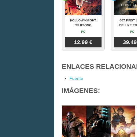
HOLLOW KNIGHT:
007 FIRST 
SILKSONG
DELUXE ED
PC
PC
12.99 €
39.49
ENLACES RELACIONA
Fuente
IMÁGENES: