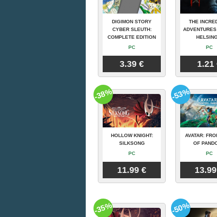
DIGIMON STORY
THE INCRE
CYBER SLEUTH:
ADVENTURES
COMPLETE EDITION
HELSING
PC
PC
3.39 €
1.21
-38%
-53%
HOLLOW KNIGHT:
AVATAR: FRO
SILKSONG
OF PAND
PC
PC
11.99 €
13.99
-35%
-50%