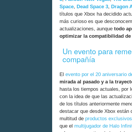
Space
,
Dead Space 3
,
Dragon A
títulos que Xbox ha decidido actu
más curioso es que desconocemo
actualizaciones, aunque
todo ap
optimizar la compatibilidad de
Un evento para remem
compañía
El
evento por el 20 aniversario 
mirada al pasado y a la trayect
hasta los tiempos actuales, por 
con la idea de que las actualizac
de los títulos anteriormente me
destacar que desde Xbox están ce
multitud de
productos exclusivo
que el
multijugador de Halo Infini