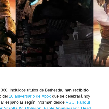
 360, incluidos títulos de Bethesda,
han recibido
o del
20 aniversario de Xbox
que se celebrará hoy
ular española) según informan desde
VGC
.
Fallout
r Scrolls IV: Oblivion
,
Fable Anniversary
,
Dead