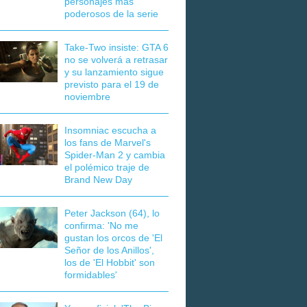
personajes más
poderosos de la serie
Take-Two insiste: GTA 6
no se volverá a retrasar
y su lanzamiento sigue
previsto para el 19 de
noviembre
Insomniac escucha a
los fans de Marvel's
Spider-Man 2 y cambia
el polémico traje de
Brand New Day
Peter Jackson (64), lo
confirma: 'No me
gustan los orcos de 'El
Señor de los Anillos',
los de 'El Hobbit' son
formidables'