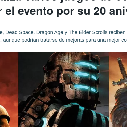
r el evento por su 20 ani
ble, Dead Space, Dragon Age y The Elder Scrolls reciben
 aunque podrían tratarse de mejoras para una mejor co