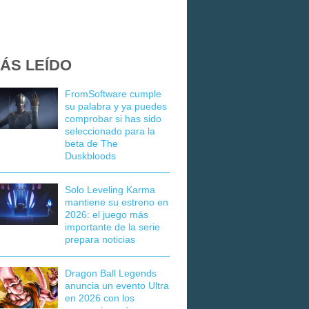
ÁS LEÍDO
FromSoftware cumple
su palabra y ya puedes
comprobar si has sido
seleccionado para la
beta de The
Duskbloods
Solo Leveling Karma
mantiene su estreno en
2026: el juego más
importante de la serie
prepara noticias
Dragon Ball Legends
anuncia un evento Ultra
en 2026 con los