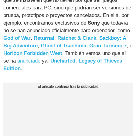
que se insiste en que no tienen por qué ser juegos
comerciales para PC, sino que podrían ser versiones de
prueba, prototipos o proyectos cancelados. En ella, por
ejemplo, encontramos exclusivos de
Sony
que todavía
no se han anunciado oficialmente para ordenador, como
God of War
,
Returnal
,
Ratchet & Clank
,
Sackboy: A
Big Adventure
,
Ghost of Tsushima
,
Gran Turismo 7
, o
Horizon Forbidden West
. También vemos uno que sí
se ha
anunciado
ya:
Uncharted: Legacy of Thieves
Edition
.