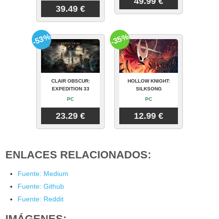
49.99 €
39.49 €
-53%
-35%
CLAIR OBSCUR:
HOLLOW KNIGHT:
EXPEDITION 33
SILKSONG
PC
PC
23.29 €
12.99 €
ENLACES RELACIONADOS:
Fuente: Medium
Fuente: Github
Fuente: Reddit
IMÁGENES: