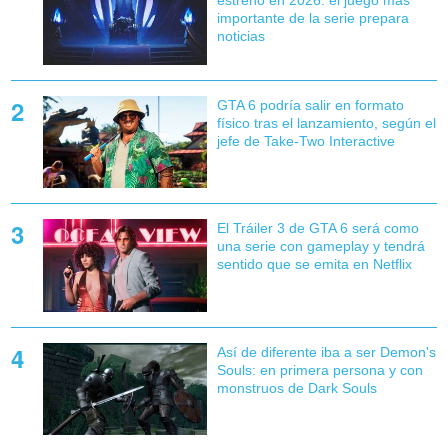
estreno en 2026: el juego más
importante de la serie prepara
noticias
GTA 6 podría salir en formato
físico tras el lanzamiento, según el
jefe de Take-Two Interactive
El Tráiler 3 de GTA 6 será como
una serie con gameplay y tendrá
sentido que se emita en Netflix
Así de diferente iba a ser Demon's
Souls: en primera persona y con
monstruos de Dark Souls