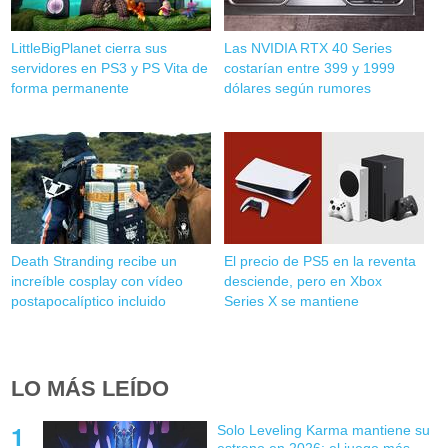
LittleBigPlanet cierra sus
Las NVIDIA RTX 40 Series
servidores en PS3 y PS Vita de
costarían entre 399 y 1999
forma permanente
dólares según rumores
Death Stranding recibe un
El precio de PS5 en la reventa
increíble cosplay con vídeo
desciende, pero en Xbox
postapocalíptico incluido
Series X se mantiene
LO MÁS LEÍDO
Solo Leveling Karma mantiene su