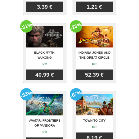
3.39 €
1.21 €
-31%
-25%
BLACK MYTH:
INDIANA JONES AND
WUKONG
THE GREAT CIRCLE
PC
PC
40.99 €
52.39 €
-53%
-67%
AVATAR: FRONTIERS
TOWN TO CITY
OF PANDORA
PC
PC
8.19 €