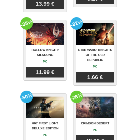
13.99 €
-38%
-82%
HOLLOW KNIGHT:
STAR WARS: KNIGHTS
SILKSONG
OF THE OLD
REPUBLIC
PC
PC
11.99 €
1.66 €
-50%
-28%
007 FIRST LIGHT
CRIMSON DESERT
DELUXE EDITION
PC
PC