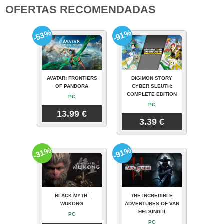
OFERTAS RECOMENDADAS
-53%
-91%
AVATAR: FRONTIERS
DIGIMON STORY
OF PANDORA
CYBER SLEUTH:
COMPLETE EDITION
PC
PC
13.99 €
3.39 €
-31%
-91%
BLACK MYTH:
THE INCREDIBLE
WUKONG
ADVENTURES OF VAN
HELSING II
PC
PC