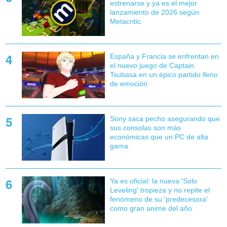
estrenarse y ya es el mejor
lanzamiento de 2026 según
Metacritic
España y Francia se enfrentan en
el nuevo juego de Captain
Tsubasa en un épico partido lleno
de emoción
Sony saca pecho asegurando que
sus consolas son más
económicas que un PC de alta
gama
Ya es oficial: la nueva 'Solo
Leveling' tropieza y no repite el
fenómeno de su 'predecesora'
como gran anime del año