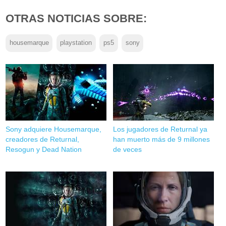
OTRAS NOTICIAS SOBRE:
housemarque
playstation
ps5
sony
Sony adquiere Housemarque,
Los jugadores de Returnal ya
creadores de Returnal,
han muerto más de 9 millones
Resogun y Dead Nation
de veces