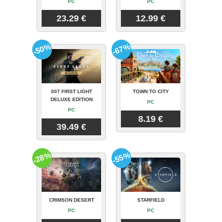
PC
PC
23.29 €
12.99 €
-50%
-67%
007 FIRST LIGHT
TOWN TO CITY
DELUXE EDITION
PC
PC
8.19 €
39.49 €
-28%
-55%
CRIMSON DESERT
STARFIELD
PC
PC