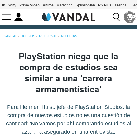
Sony
Prime Video
Anime
Metacritic
Spider-Man
PS Plus Essential
Geo
VANDAL
JUEGOS
RETURNAL
NOTICIAS
PlayStation niega que la
compra de estudios sea
similar a una 'carrera
armamentística'
Para Hermen Hulst, jefe de PlayStation Studios, la
compra de nuevos estudios no es una cuestión de
cantidad: 'No vamos por ahí comprando estudios al
azar', ha asegurado en una entrevista.