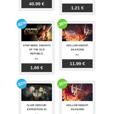
40.99 €
1.21 €
-82%
-38%
STAR WARS: KNIGHTS
HOLLOW KNIGHT:
OF THE OLD
SILKSONG
REPUBLIC
PC
PC
11.99 €
1.66 €
-53%
-35%
CLAIR OBSCUR:
HOLLOW KNIGHT:
EXPEDITION 33
SILKSONG