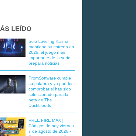
ÁS LEÍDO
Solo Leveling Karma
mantiene su estreno en
2026: el juego más
importante de la serie
prepara noticias
FromSoftware cumple
su palabra y ya puedes
comprobar si has sido
seleccionado para la
beta de The
Duskbloods
FREE FIRE MAX |
Códigos de hoy viernes
7 de agosto de 2026 -