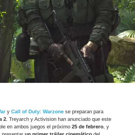
War
y
Call of Duty: Warzone
se preparan para
a 2
. Treyarch y Activision han anunciado que este
ble en ambos juegos el próximo
25 de febrero
, y
a presentar
un primer tráiler cinemático
del