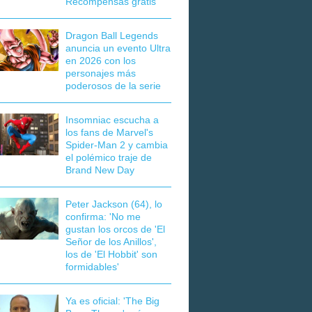
Recompensas gratis
Dragon Ball Legends
anuncia un evento Ultra
en 2026 con los
personajes más
poderosos de la serie
Insomniac escucha a
los fans de Marvel's
Spider-Man 2 y cambia
el polémico traje de
Brand New Day
Peter Jackson (64), lo
confirma: 'No me
gustan los orcos de 'El
Señor de los Anillos',
los de 'El Hobbit' son
formidables'
Ya es oficial: 'The Big