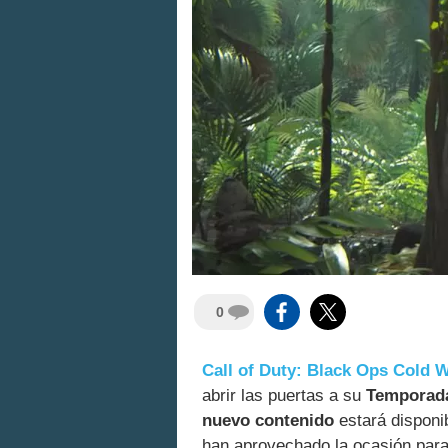
0
Call of Duty: Black Ops Cold 
abrir las puertas a su
Temporad
nuevo contenido
estará disponi
han aprovechado la ocasión par