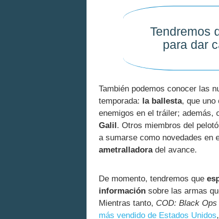
Tendremos q
para dar 
También podemos conocer las nu
temporada:
la ballesta
, que uno 
enemigos en el tráiler; además, 
Galil
. Otros miembros del pelotó
a sumarse como novedades en el
ametralladora
del avance.
De momento, tendremos que
esp
información
sobre las armas qu
Mientras tanto,
COD: Black Ops
más vendido de Estados Unidos