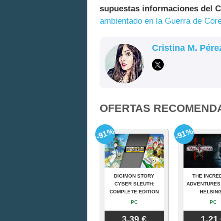
supuestas informaciones del Ca
ambientado en la Guerra de Cor
Cristina M. Pére
OFERTAS RECOMEND
-91%
-91%
DIGIMON STORY
THE INCRE
CYBER SLEUTH:
ADVENTURES
COMPLETE EDITION
HELSING
PC
PC
3.39 €
1.21