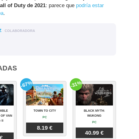
ll of Duty de 2021
: parece que
podría estar
ea
.
z
COLABORADORA
ADAS
-67%
-31%
DIBLE
TOWN TO CITY
BLACK MYTH:
 OF VAN
WUKONG
PC
 II
PC
8.19 €
40.99 €
 €