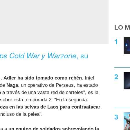
LO M
, su
 Ops Cold War y Warzone
s,
Adler ha sido tomado como rehén
. Intel
nde
Naga
, un operativo de Perseus, ha estado
6
a través de una vasta red de carteles", es la
sobre esta temporada 2. "En la segunda
aleza en las selvas de Laos para contraatacar
,
incluso de la pelea".
ra a
un equipo de soldados sobrevolando la