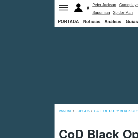
Peter Jackson
Gameplay 
Superman
Spider-Man
PORTADA
Noticias
Análisis
Guías
VANDAL
JUEGOS
CALL OF DUTY: BLACK OP
CoD Black Op