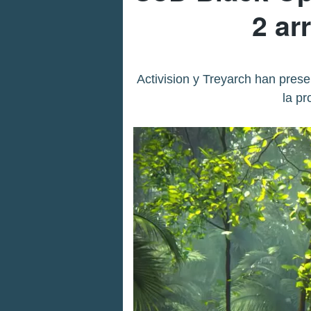
2 ar
Activision y Treyarch han pres
la pr