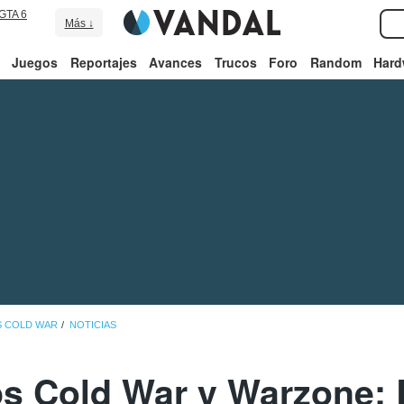
GTA 6
Más ↓
Juegos
Reportajes
Avances
Trucos
Foro
Random
Hard
S COLD WAR
NOTICIAS
s Cold War y Warzone: