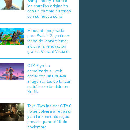
Bang Theory' reúne a
las estrellas originales
con un cambio histórico
con su nueva serie
Minecraft, mejorado
para Switch 2, ya tiene
fecha de lanzamiento:
incluirá la renovación
gráfica Vibrant Visuals
GTA 6 ya ha
actualizado su web
oficial con una nueva
imagen antes de lanzar
su tráiler extendido en
Netflix
Take-Two insiste: GTA 6
no se volverá a retrasar
y su lanzamiento sigue
previsto para el 19 de
noviembre