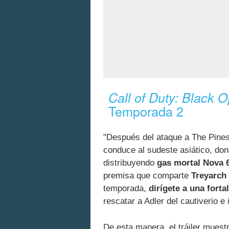
Call of Duty: Black
Temporada 2
"Después del ataque a The Pine
conduce al sudeste asiático, do
distribuyendo
gas mortal Nova 
premisa que comparte
Treyarch
temporada,
dirígete a una fort
rescatar a Adler del cautiverio e 
De esta manera, el tráiler muest