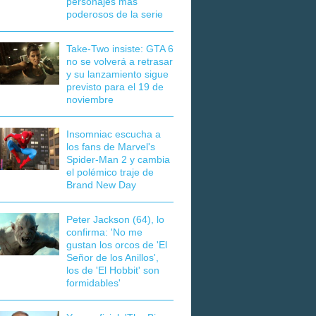
personajes más
poderosos de la serie
Take-Two insiste: GTA 6
no se volverá a retrasar
y su lanzamiento sigue
previsto para el 19 de
noviembre
Insomniac escucha a
los fans de Marvel's
Spider-Man 2 y cambia
el polémico traje de
Brand New Day
Peter Jackson (64), lo
confirma: 'No me
gustan los orcos de 'El
Señor de los Anillos',
los de 'El Hobbit' son
formidables'