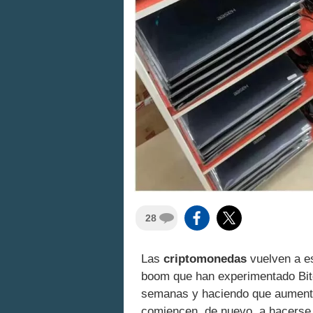
28
Las
criptomonedas
vuelven a e
boom que han experimentado Bitc
semanas y haciendo que aumente 
comiencen, de nuevo, a hacerse 