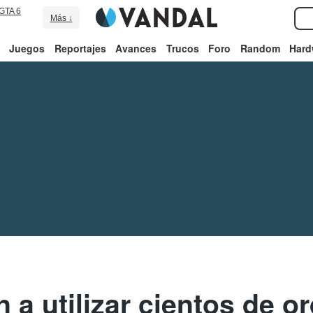
GTA 6
Más ↓
Juegos
Reportajes
Avances
Trucos
Foro
Random
Hard
 a utilizar cientos de o