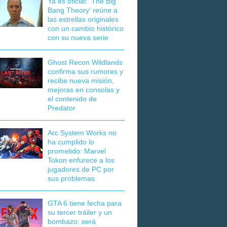
Ya es oficial: 'The Big
Bang Theory' reúne a
las estrellas originales
con un cambio histórico
con su nueva serie
Ghost Recon Wildlands
confirma sus rumores y
recibe nueva misión,
mejoras en consolas y
el contenido de
Predator
Arc System Works no
ha cumplido lo
prometido: Marvel
Tokon enfurece a los
jugadores de PC por
sus problemas
GTA 6 tiene fecha para
su tercer tráiler y un
bombazo: será