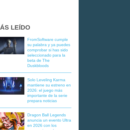
ÁS LEÍDO
FromSoftware cumple
su palabra y ya puedes
comprobar si has sido
seleccionado para la
beta de The
Duskbloods
Solo Leveling Karma
mantiene su estreno en
2026: el juego más
importante de la serie
prepara noticias
Dragon Ball Legends
anuncia un evento Ultra
en 2026 con los