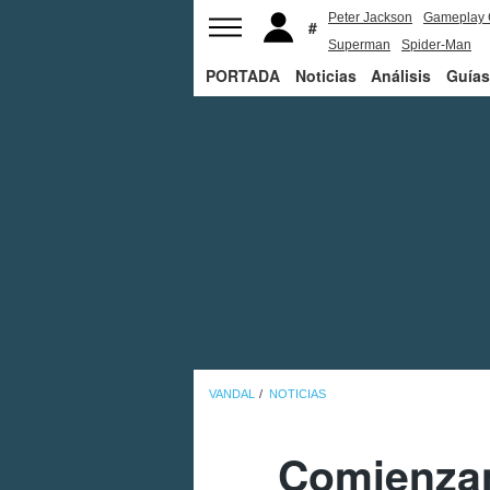
Peter Jackson
Gameplay 
Superman
Spider-Man
PORTADA
Noticias
Análisis
Guías
VANDAL
NOTICIAS
Comienzan