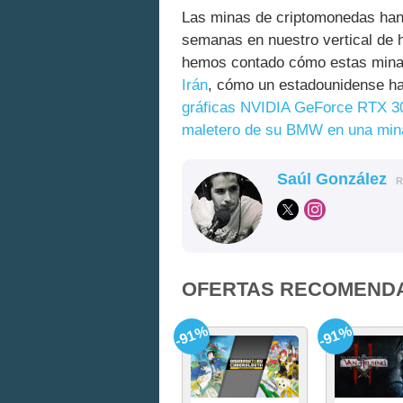
Las minas de criptomonedas han 
semanas en nuestro vertical de h
hemos contado cómo estas mina
Irán
, cómo un estadounidense ha 
gráficas NVIDIA GeForce RTX 3
maletero de su BMW en una min
Saúl González
R
OFERTAS RECOMEND
-91%
-91%