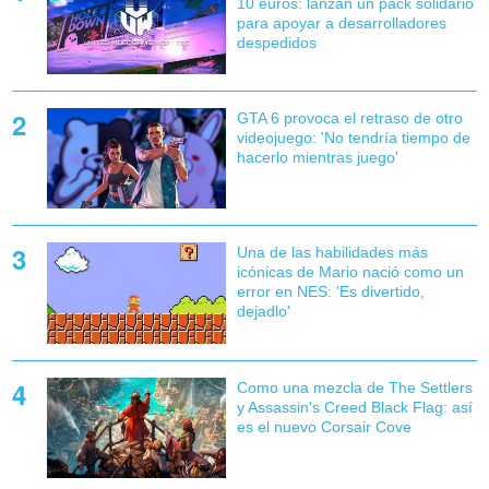
10 euros: lanzan un pack solidario
para apoyar a desarrolladores
despedidos
GTA 6 provoca el retraso de otro
videojuego: 'No tendría tiempo de
hacerlo mientras juego'
Una de las habilidades más
icónicas de Mario nació como un
error en NES: 'Es divertido,
dejadlo'
Como una mezcla de The Settlers
y Assassin's Creed Black Flag: así
es el nuevo Corsair Cove