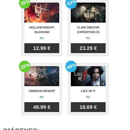
-35%
-53%
HOLLOW KNIGHT:
CLAIR OBSCUR:
SILKSONG
EXPEDITION 33
PC
PC
12.99 €
23.29 €
-28%
-68%
CRIMSON DESERT
LIES OF P
PC
PC
49.99 €
18.69 €