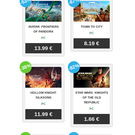
-53%
-67%
AVATAR: FRONTIERS
TOWN TO CITY
OF PANDORA
PC
PC
8.19 €
13.99 €
-38%
-82%
HOLLOW KNIGHT:
STAR WARS: KNIGHTS
SILKSONG
OF THE OLD
REPUBLIC
PC
PC
11.99 €
1.66 €