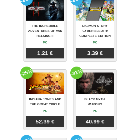
THE INCREDIBLE
DIGIMON STORY
ADVENTURES OF VAN
CYBER SLEUTH:
HELSING II
COMPLETE EDITION
PC
PC
1.21 €
3.39 €
-25%
-31%
INDIANA JONES AND
BLACK MYTH:
THE GREAT CIRCLE
WUKONG
PC
PC
52.39 €
40.99 €