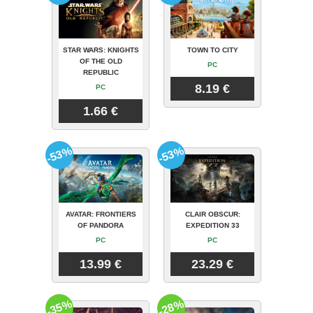
STAR WARS: KNIGHTS
TOWN TO CITY
OF THE OLD
PC
REPUBLIC
8.19 €
PC
1.66 €
-53%
-53%
AVATAR: FRONTIERS
CLAIR OBSCUR:
OF PANDORA
EXPEDITION 33
PC
PC
13.99 €
23.29 €
-35%
-28%