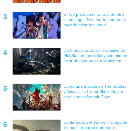
GTA 6 provoca el retraso de otro
videojuego: 'No tendría tiempo de
hacerlo mientras juego'
Dark Souls pudo ser exclusivo de
PlayStation, pero Sony cometió un
error del que no se arrepienten
Como una mezcla de The Settlers
y Assassin's Creed Black Flag: así
es el nuevo Corsair Cove
Confirmado por Warner: 'Juego de
Tronos' prepara su primera