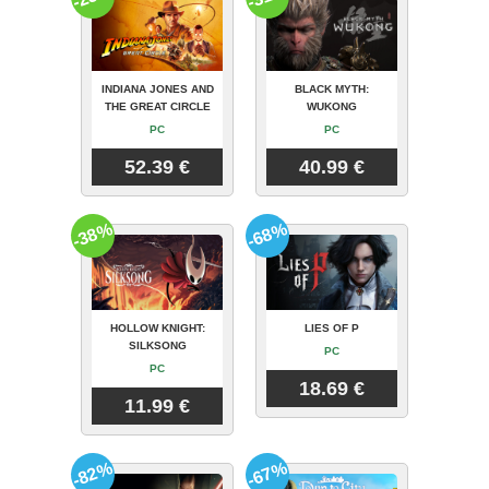
INDIANA JONES AND
BLACK MYTH:
THE GREAT CIRCLE
WUKONG
PC
PC
52.39 €
40.99 €
-38%
-68%
HOLLOW KNIGHT:
LIES OF P
SILKSONG
PC
PC
18.69 €
11.99 €
-82%
-67%