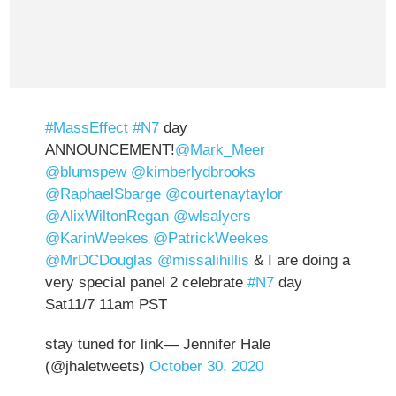
#MassEffect
#N7
day
ANNOUNCEMENT!
@Mark_Meer
@blumspew
@kimberlydbrooks
@RaphaelSbarge
@courtenaytaylor
@AlixWiltonRegan
@wlsalyers
@KarinWeekes
@PatrickWeekes
@MrDCDouglas
@missalihillis
& I are doing a
very special panel 2 celebrate
#N7
day
Sat11/7 11am PST
stay tuned for link— Jennifer Hale
(@jhaletweets)
October 30, 2020