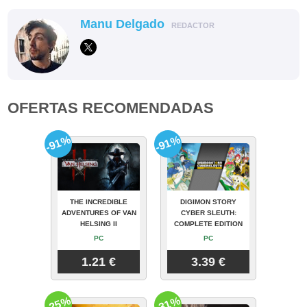
Manu Delgado
REDACTOR
OFERTAS RECOMENDADAS
-91%
-91%
THE INCREDIBLE
DIGIMON STORY
ADVENTURES OF VAN
CYBER SLEUTH:
HELSING II
COMPLETE EDITION
PC
PC
1.21 €
3.39 €
-25%
-31%