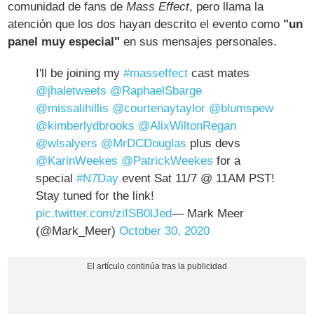
comunidad de fans de
Mass Effect
, pero llama la
atención que los dos hayan descrito el evento como
"un
panel muy especial"
en sus mensajes personales.
I'll be joining my
#masseffect
cast mates
@jhaletweets
@RaphaelSbarge
@missalihillis
@courtenaytaylor
@blumspew
@kimberlydbrooks
@AlixWiltonRegan
@wlsalyers
@MrDCDouglas
plus devs
@KarinWeekes
@PatrickWeekes
for a
special
#N7Day
event Sat 11/7 @ 11AM PST!
Stay tuned for the link!
pic.twitter.com/ziISB0lJed
— Mark Meer
(@Mark_Meer)
October 30, 2020