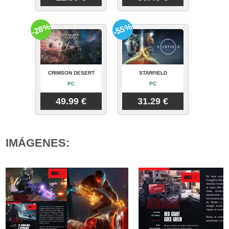
-28%
-55%
CRIMSON DESERT
STARFIELD
PC
PC
49.99 €
31.29 €
IMÁGENES: