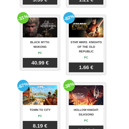
-31%
-82%
BLACK MYTH:
STAR WARS: KNIGHTS
WUKONG
OF THE OLD
REPUBLIC
PC
PC
40.99 €
1.66 €
-67%
-38%
TOWN TO CITY
HOLLOW KNIGHT:
SILKSONG
PC
PC
8.19 €