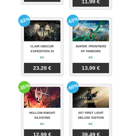
11.99 €
-53%
-53%
CLAIR OBSCUR:
AVATAR: FRONTIERS
EXPEDITION 33
OF PANDORA
PC
PC
23.29 €
13.99 €
-35%
-50%
HOLLOW KNIGHT:
007 FIRST LIGHT
SILKSONG
DELUXE EDITION
PC
PC
12.99 €
39.49 €