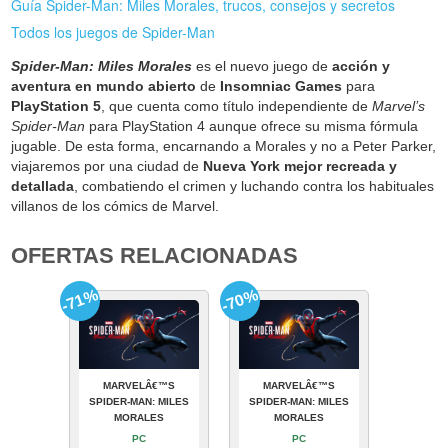
Guía Spider-Man: Miles Morales, trucos, consejos y secretos
Todos los juegos de Spider-Man
Spider-Man: Miles Morales
es el nuevo juego de
acción y
aventura en mundo abierto
de
Insomniac Games
para
PlayStation 5
, que cuenta como título independiente de
Marvel’s
Spider-Man
para PlayStation 4 aunque ofrece su misma fórmula
jugable. De esta forma, encarnando a Morales y no a Peter Parker,
viajaremos por una ciudad de
Nueva York mejor recreada y
detallada
, combatiendo el crimen y luchando contra los habituales
villanos de los cómics de Marvel.
OFERTAS RELACIONADAS
-71%
-70%
MARVELÂ€™S
MARVELÂ€™S
SPIDER-MAN: MILES
SPIDER-MAN: MILES
MORALES
MORALES
PC
PC