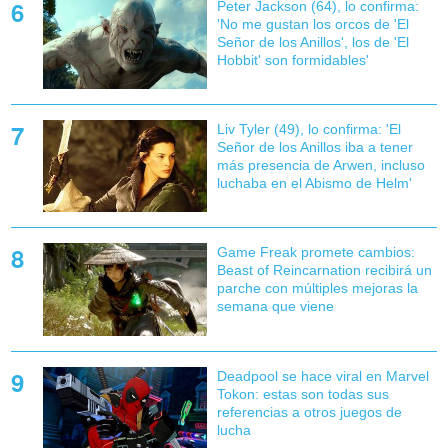
Peter Jackson (64), lo confirma:
'No me gustan los orcos de 'El
Señor de los Anillos', los de 'El
Hobbit' son formidables'
Liv Tyler (49), lo confirma: 'El
Señor de los Anillos iba a tener
más presencia de Arwen, incluso
luchaba en el Abismo de Helm'
Game Freak promete cambios:
Beast of Reincarnation recibirá un
parche con múltiples mejoras la
semana que viene
Deadpool se hace viral en Marvel
Tokon: estas son todas sus
referencias a otros juegos de
lucha