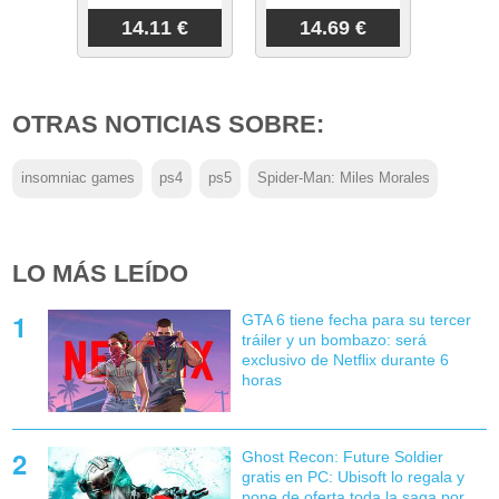
14.11 €
14.69 €
OTRAS NOTICIAS SOBRE:
insomniac games
ps4
ps5
Spider-Man: Miles Morales
LO MÁS LEÍDO
GTA 6 tiene fecha para su tercer
tráiler y un bombazo: será
exclusivo de Netflix durante 6
horas
Ghost Recon: Future Soldier
gratis en PC: Ubisoft lo regala y
pone de oferta toda la saga por