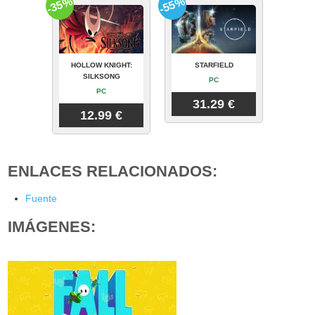
-35%
-55%
HOLLOW KNIGHT:
STARFIELD
SILKSONG
PC
PC
31.29 €
12.99 €
ENLACES RELACIONADOS:
Fuente
IMÁGENES: