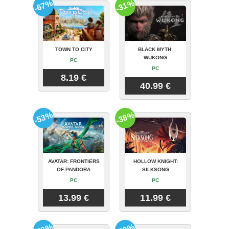
-67%
-31%
TOWN TO CITY
BLACK MYTH:
WUKONG
PC
PC
8.19 €
40.99 €
-53%
-38%
AVATAR: FRONTIERS
HOLLOW KNIGHT:
OF PANDORA
SILKSONG
PC
PC
13.99 €
11.99 €