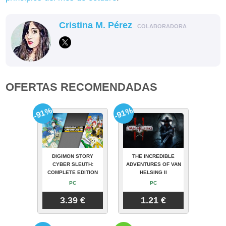
Cristina M. Pérez
COLABORADORA
OFERTAS RECOMENDADAS
-91%
-91%
DIGIMON STORY
THE INCREDIBLE
CYBER SLEUTH:
ADVENTURES OF VAN
COMPLETE EDITION
HELSING II
PC
PC
3.39 €
1.21 €