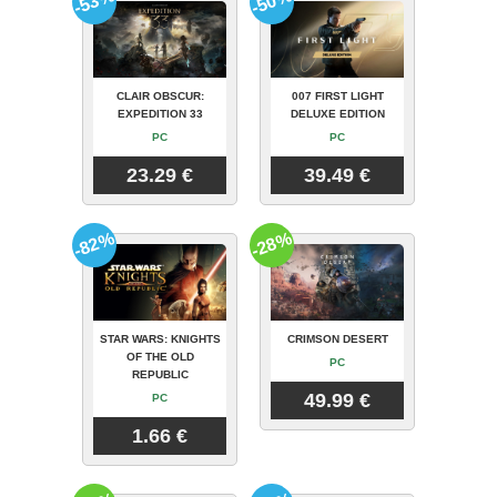
-53%
-50%
CLAIR OBSCUR:
007 FIRST LIGHT
EXPEDITION 33
DELUXE EDITION
PC
PC
23.29 €
39.49 €
-82%
-28%
STAR WARS: KNIGHTS
CRIMSON DESERT
OF THE OLD
PC
REPUBLIC
49.99 €
PC
1.66 €