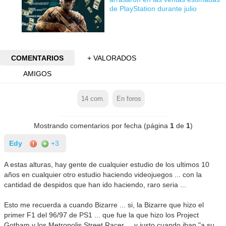
de PlayStation durante julio
COMENTARIOS
+ VALORADOS
AMIGOS
14
com.
En foros
Mostrando comentarios por fecha (página
1
de
1
)
Edy
+3
A estas alturas, hay gente de cualquier estudio de los ultimos 10
años en cualquier otro estudio haciendo videojuegos ... con la
cantidad de despidos que han ido haciendo, raro seria ...
Esto me recuerda a cuando Bizarre ... si, la Bizarre que hizo el
primer F1 del 96/97 de PS1 ... que fue la que hizo los Project
Gotham y los Metropolis Street Racer ... y justo cuando iban "a su