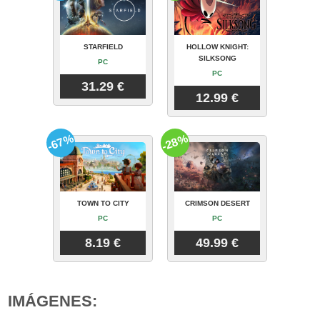
STARFIELD
HOLLOW KNIGHT:
SILKSONG
PC
PC
31.29 €
12.99 €
-67%
-28%
TOWN TO CITY
CRIMSON DESERT
PC
PC
8.19 €
49.99 €
IMÁGENES: