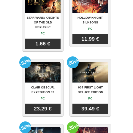
STAR WARS: KNIGHTS
HOLLOW KNIGHT:
OF THE OLD
SILKSONG
REPUBLIC
PC
PC
11.99 €
1.66 €
-53%
-50%
CLAIR OBSCUR:
007 FIRST LIGHT
EXPEDITION 33
DELUXE EDITION
PC
PC
23.29 €
39.49 €
-55%
-35%