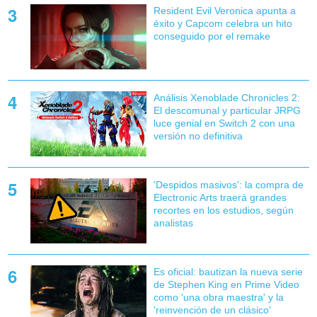
Resident Evil Veronica apunta a
éxito y Capcom celebra un hito
conseguido por el remake
Análisis Xenoblade Chronicles 2:
El descomunal y particular JRPG
luce genial en Switch 2 con una
versión no definitiva
'Despidos masivos': la compra de
Electronic Arts traerá grandes
recortes en los estudios, según
analistas
Es oficial: bautizan la nueva serie
de Stephen King en Prime Video
como 'una obra maestra' y la
'reinvención de un clásico'