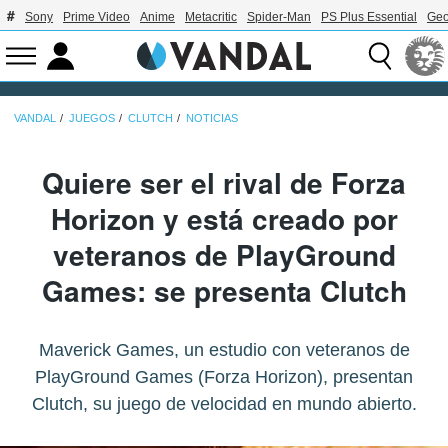
Sony
Prime Video
Anime
Metacritic
Spider-Man
PS Plus Essential
Geo
VANDAL
JUEGOS
CLUTCH
NOTICIAS
Quiere ser el rival de Forza
Horizon y está creado por
veteranos de PlayGround
Games: se presenta Clutch
Maverick Games, un estudio con veteranos de
PlayGround Games (Forza Horizon), presentan
Clutch, su juego de velocidad en mundo abierto.