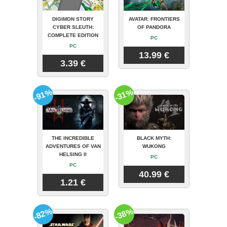
DIGIMON STORY
AVATAR: FRONTIERS
CYBER SLEUTH:
OF PANDORA
COMPLETE EDITION
PC
PC
13.99 €
3.39 €
-91%
-31%
THE INCREDIBLE
BLACK MYTH:
ADVENTURES OF VAN
WUKONG
HELSING II
PC
PC
40.99 €
1.21 €
-82%
-38%