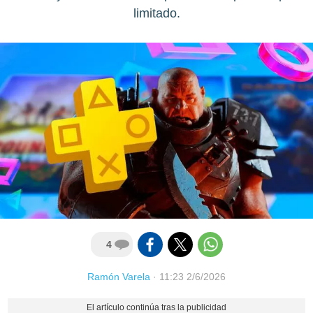
limitado.
4
Ramón Varela
·
11:23 2/6/2026