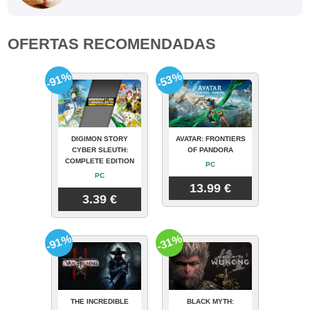
OFERTAS RECOMENDADAS
-91%
-53%
DIGIMON STORY
AVATAR: FRONTIERS
CYBER SLEUTH:
OF PANDORA
COMPLETE EDITION
PC
PC
13.99 €
3.39 €
-91%
-31%
THE INCREDIBLE
BLACK MYTH: