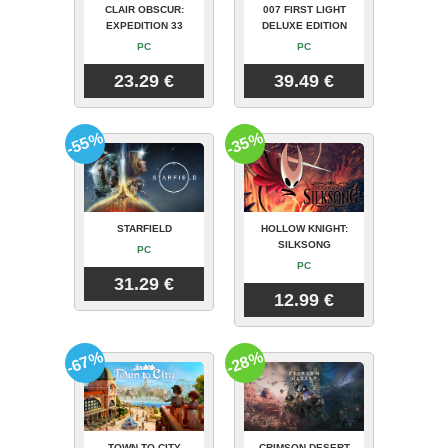
CLAIR OBSCUR:
007 FIRST LIGHT
EXPEDITION 33
DELUXE EDITION
PC
PC
23.29 €
39.49 €
-55%
-35%
STARFIELD
HOLLOW KNIGHT:
SILKSONG
PC
PC
31.29 €
12.99 €
-67%
-28%
TOWN TO CITY
CRIMSON DESERT