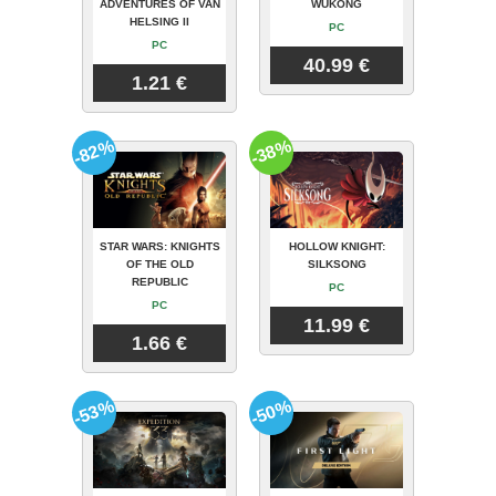
ADVENTURES OF VAN
WUKONG
HELSING II
PC
PC
40.99 €
1.21 €
-82%
-38%
STAR WARS: KNIGHTS
HOLLOW KNIGHT:
OF THE OLD
SILKSONG
REPUBLIC
PC
PC
11.99 €
1.66 €
-53%
-50%