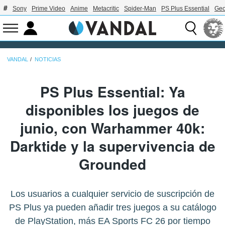
Sony
Prime Video
Anime
Metacritic
Spider-Man
PS Plus Essential
Geo
VANDAL
NOTICIAS
PS Plus Essential: Ya
disponibles los juegos de
junio, con Warhammer 40k:
Darktide y la supervivencia de
Grounded
Los usuarios a cualquier servicio de suscripción de
PS Plus ya pueden añadir tres juegos a su catálogo
de PlayStation, más EA Sports FC 26 por tiempo