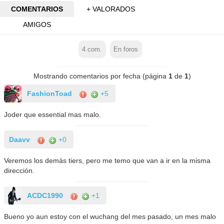
COMENTARIOS
+ VALORADOS
AMIGOS
4
com.
En foros
Mostrando comentarios por fecha (página
1
de
1
)
FashionToad
+5
Joder que essential mas malo.
Daavv
+0
Veremos los demás tiers, pero me temo que van a ir en la misma
dirección.
ACDC1990
+1
Bueno yo aun estoy con el wuchang del mes pasado, un mes malo