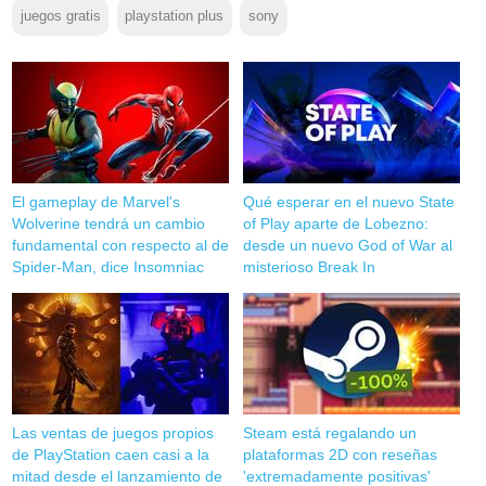
juegos gratis
playstation plus
sony
El gameplay de Marvel's
Qué esperar en el nuevo State
Wolverine tendrá un cambio
of Play aparte de Lobezno:
fundamental con respecto al de
desde un nuevo God of War al
Spider-Man, dice Insomniac
misterioso Break In
Las ventas de juegos propios
Steam está regalando un
de PlayStation caen casi a la
plataformas 2D con reseñas
mitad desde el lanzamiento de
'extremadamente positivas'