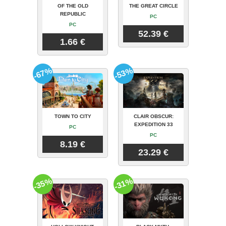
OF THE OLD
THE GREAT CIRCLE
REPUBLIC
PC
PC
52.39 €
1.66 €
-67%
-53%
TOWN TO CITY
CLAIR OBSCUR:
EXPEDITION 33
PC
PC
8.19 €
23.29 €
-35%
-31%