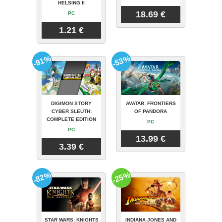
HELSING II
18.69 €
PC
1.21 €
-91%
-53%
DIGIMON STORY
AVATAR: FRONTIERS
CYBER SLEUTH:
OF PANDORA
COMPLETE EDITION
PC
PC
13.99 €
3.39 €
-82%
-25%
STAR WARS: KNIGHTS
INDIANA JONES AND