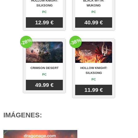
HOLLOW KNIGHT:
BLACK MYTH:
SILKSONG
WUKONG
PC
PC
12.99 €
40.99 €
-28%
-38%
CRIMSON DESERT
HOLLOW KNIGHT:
SILKSONG
PC
PC
49.99 €
11.99 €
IMÁGENES: