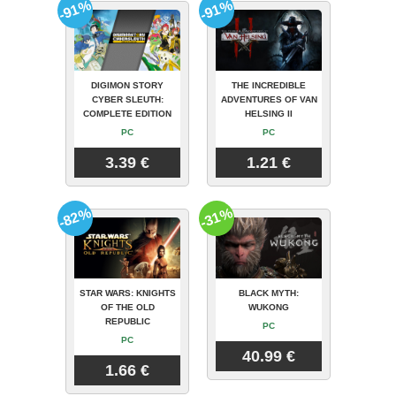
-91%
-91%
DIGIMON STORY
THE INCREDIBLE
CYBER SLEUTH:
ADVENTURES OF VAN
COMPLETE EDITION
HELSING II
PC
PC
3.39 €
1.21 €
-82%
-31%
STAR WARS: KNIGHTS
BLACK MYTH:
OF THE OLD
WUKONG
REPUBLIC
PC
PC
40.99 €
1.66 €