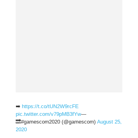
➡️
https://t.co/tUN2W9rcFE
pic.twitter.com/v79pMB3fYw
—
🔜#gamescom2020 (@gamescom)
August 25,
2020