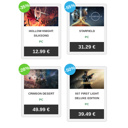
-35%
-55%
HOLLOW KNIGHT:
STARFIELD
SILKSONG
PC
PC
31.29 €
12.99 €
-28%
-50%
CRIMSON DESERT
007 FIRST LIGHT
DELUXE EDITION
PC
PC
49.99 €
39.49 €