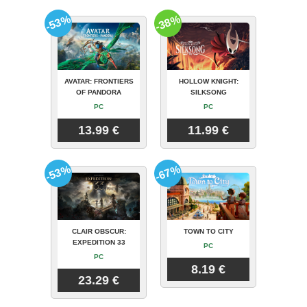
-53%
-38%
AVATAR: FRONTIERS
HOLLOW KNIGHT:
OF PANDORA
SILKSONG
PC
PC
13.99 €
11.99 €
-53%
-67%
CLAIR OBSCUR:
TOWN TO CITY
EXPEDITION 33
PC
PC
8.19 €
23.29 €