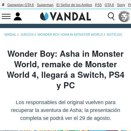
Gameplay GTA 6
Superman
El Señor de los Anillos
PS5
GTA 6
Sony
P
VANDAL
JUEGOS
WONDER BOY: ASHA IN MONSTER WORLD
NOTICIAS
Wonder Boy: Asha in Monster
World, remake de Monster
World 4, llegará a Switch, PS4
y PC
Los responsables del original vuelven para
recuperar la aventura de Asha; la presentación
completa se podrá ver el 29 de agosto.