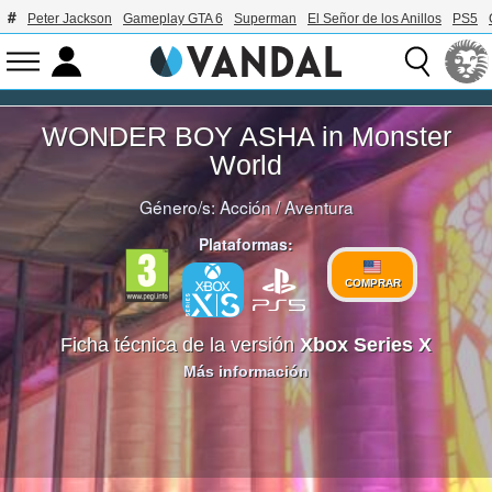
Peter Jackson
Gameplay GTA 6
Superman
El Señor de los Anillos
PS5
WONDER BOY ASHA in Monster
World
Género/s:
Acción
/
Aventura
Plataformas:
COMPRAR
Ficha técnica de la versión
Xbox Series X
Más información