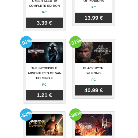
CYBER SLEUTH:
OF PANDORA
COMPLETE EDITION
PC
PC
13.99 €
3.39 €
-91%
-31%
THE INCREDIBLE
BLACK MYTH:
ADVENTURES OF VAN
WUKONG
HELSING II
PC
PC
40.99 €
1.21 €
-82%
-38%