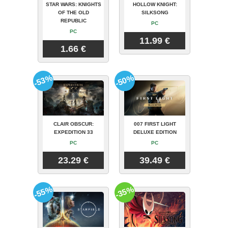
STAR WARS: KNIGHTS
HOLLOW KNIGHT:
OF THE OLD
SILKSONG
REPUBLIC
PC
PC
11.99 €
1.66 €
-53%
-50%
CLAIR OBSCUR:
007 FIRST LIGHT
EXPEDITION 33
DELUXE EDITION
PC
PC
23.29 €
39.49 €
-55%
-35%