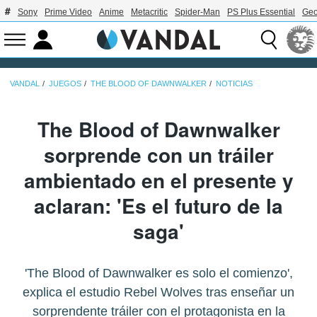
Sony
Prime Video
Anime
Metacritic
Spider-Man
PS Plus Essential
Geo
VANDAL
JUEGOS
THE BLOOD OF DAWNWALKER
NOTICIAS
The Blood of Dawnwalker
sorprende con un tráiler
ambientado en el presente y
aclaran: 'Es el futuro de la
saga'
'The Blood of Dawnwalker es solo el comienzo',
explica el estudio Rebel Wolves tras enseñar un
sorprendente tráiler con el protagonista en la