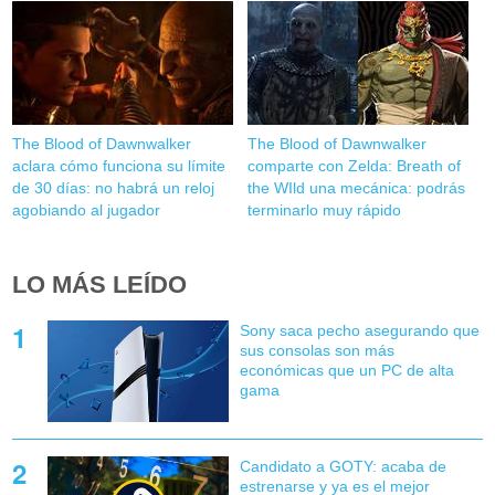
The Blood of Dawnwalker
The Blood of Dawnwalker
aclara cómo funciona su límite
comparte con Zelda: Breath of
de 30 días: no habrá un reloj
the WIld una mecánica: podrás
agobiando al jugador
terminarlo muy rápido
LO MÁS LEÍDO
Sony saca pecho asegurando que
sus consolas son más
económicas que un PC de alta
gama
Candidato a GOTY: acaba de
estrenarse y ya es el mejor