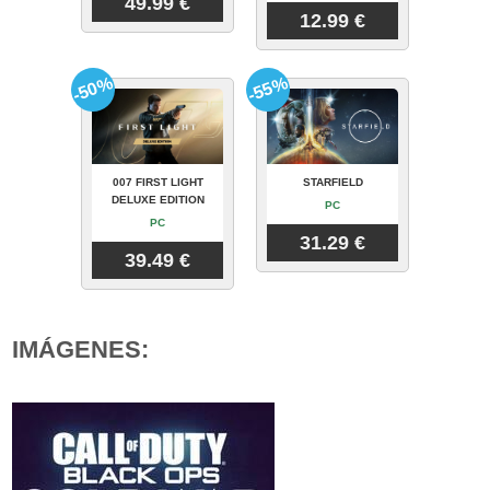
49.99 €
12.99 €
-50%
-55%
007 FIRST LIGHT
STARFIELD
DELUXE EDITION
PC
PC
31.29 €
39.49 €
IMÁGENES: