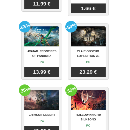
11.99 €
1.66 €
-53%
-53%
AVATAR: FRONTIERS
CLAIR OBSCUR:
OF PANDORA
EXPEDITION 33
PC
PC
13.99 €
23.29 €
-28%
-35%
CRIMSON DESERT
HOLLOW KNIGHT:
SILKSONG
PC
PC