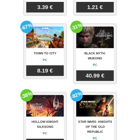
3.39 €
1.21 €
-67%
-31%
TOWN TO CITY
BLACK MYTH:
WUKONG
PC
PC
8.19 €
40.99 €
-38%
-82%
HOLLOW KNIGHT:
STAR WARS: KNIGHTS
SILKSONG
OF THE OLD
REPUBLIC
PC
PC