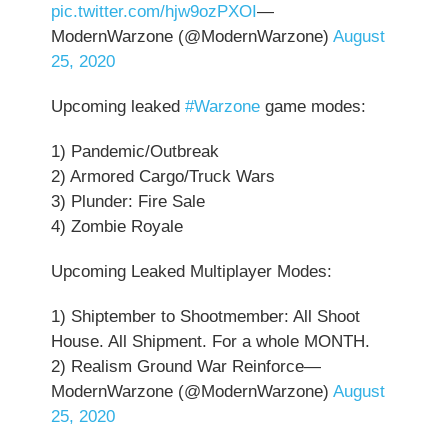
pic.twitter.com/hjw9ozPXOI
—
ModernWarzone (@ModernWarzone)
August
25, 2020
Upcoming leaked
#Warzone
game modes:
1) Pandemic/Outbreak
2) Armored Cargo/Truck Wars
3) Plunder: Fire Sale
4) Zombie Royale
Upcoming Leaked Multiplayer Modes:
1) Shiptember to Shootmember: All Shoot
House. All Shipment. For a whole MONTH.
2) Realism Ground War Reinforce—
ModernWarzone (@ModernWarzone)
August
25, 2020