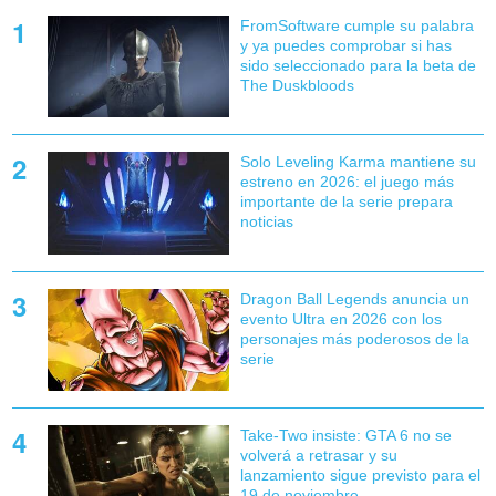
FromSoftware cumple su palabra
y ya puedes comprobar si has
sido seleccionado para la beta de
The Duskbloods
Solo Leveling Karma mantiene su
estreno en 2026: el juego más
importante de la serie prepara
noticias
Dragon Ball Legends anuncia un
evento Ultra en 2026 con los
personajes más poderosos de la
serie
Take-Two insiste: GTA 6 no se
volverá a retrasar y su
lanzamiento sigue previsto para el
19 de noviembre