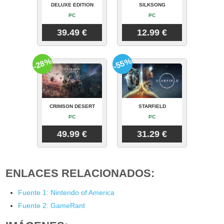
DELUXE EDITION
SILKSONG
PC
PC
39.49 €
12.99 €
-28%
-55%
CRIMSON DESERT
STARFIELD
PC
PC
49.99 €
31.29 €
ENLACES RELACIONADOS:
Fuente 1: Nintendo of America
Fuente 2: GameRant