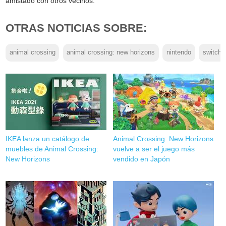
amistado con otros vecinos.
OTRAS NOTICIAS SOBRE:
animal crossing
animal crossing: new horizons
nintendo
switch
IKEA lanza un catálogo de
Animal Crossing: New Horizons
muebles de Animal Crossing:
vuelve a ser el juego más
New Horizons
vendido en Japón