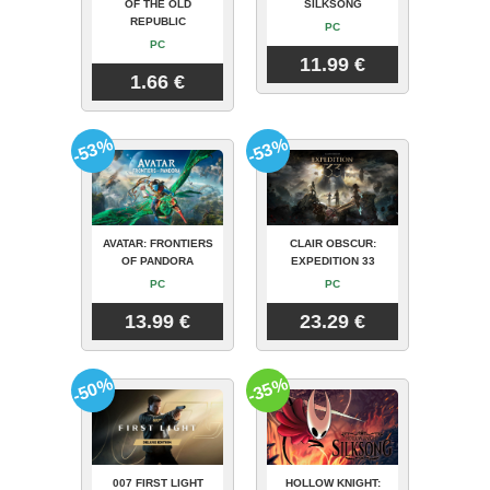
OF THE OLD
SILKSONG
REPUBLIC
PC
PC
11.99 €
1.66 €
-53%
-53%
AVATAR: FRONTIERS
CLAIR OBSCUR:
OF PANDORA
EXPEDITION 33
PC
PC
13.99 €
23.29 €
-50%
-35%
007 FIRST LIGHT
HOLLOW KNIGHT: