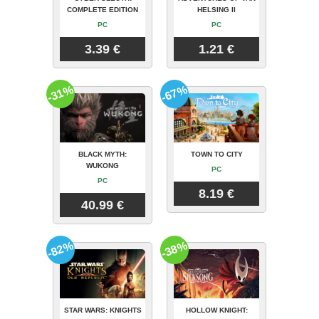
COMPLETE EDITION
HELSING II
PC
PC
3.39 €
1.21 €
-31%
-67%
BLACK MYTH:
TOWN TO CITY
WUKONG
PC
PC
8.19 €
40.99 €
-82%
-38%
STAR WARS: KNIGHTS
HOLLOW KNIGHT: