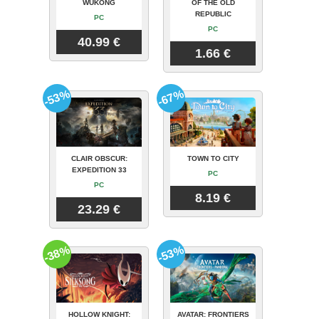
WUKONG
OF THE OLD
REPUBLIC
PC
PC
40.99 €
1.66 €
-53%
-67%
CLAIR OBSCUR:
TOWN TO CITY
EXPEDITION 33
PC
PC
8.19 €
23.29 €
-38%
-53%
HOLLOW KNIGHT:
AVATAR: FRONTIERS