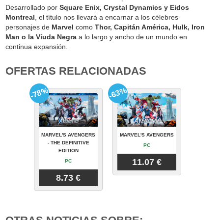
Desarrollado por
Square Enix, Crystal Dynamics y Eidos
Montreal
, el título nos llevará a encarnar a los célebres
personajes de
Marvel
como
Thor, Capitán América, Hulk, Iron
Man o la Viuda Negra
a lo largo y ancho de un mundo en
continua expansión.
OFERTAS RELACIONADAS
-78%
-63%
MARVEL'S AVENGERS
MARVEL'S AVENGERS
- THE DEFINITIVE
PC
EDITION
11.07 €
PC
8.73 €