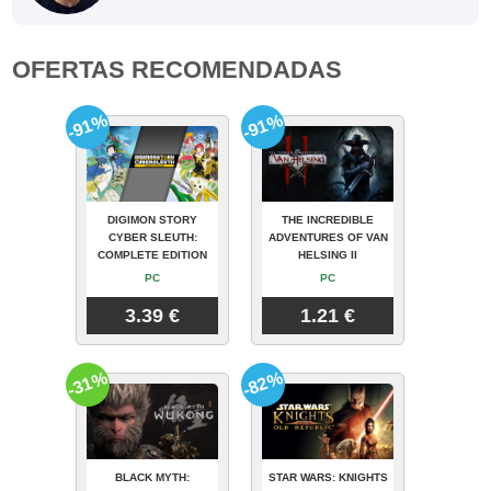
OFERTAS RECOMENDADAS
-91%
-91%
DIGIMON STORY
THE INCREDIBLE
CYBER SLEUTH:
ADVENTURES OF VAN
COMPLETE EDITION
HELSING II
PC
PC
3.39 €
1.21 €
-31%
-82%
BLACK MYTH:
STAR WARS: KNIGHTS