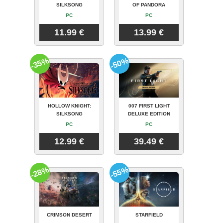
SILKSONG
OF PANDORA
PC
PC
11.99 €
13.99 €
-35%
-50%
HOLLOW KNIGHT:
007 FIRST LIGHT
SILKSONG
DELUXE EDITION
PC
PC
12.99 €
39.49 €
-28%
-55%
CRIMSON DESERT
STARFIELD