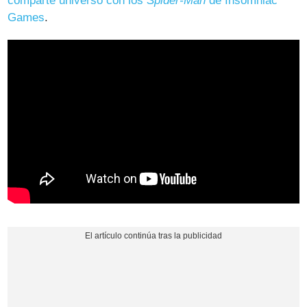
comparte universo con los
Spider-Man
de Insomniac
Games
.