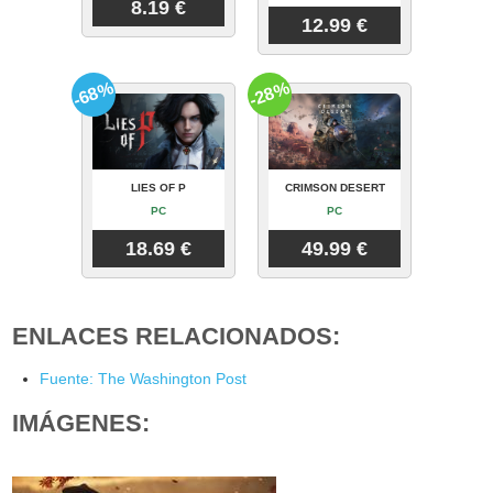
8.19 €
12.99 €
-68%
-28%
LIES OF P
CRIMSON DESERT
PC
PC
18.69 €
49.99 €
ENLACES RELACIONADOS:
Fuente: The Washington Post
IMÁGENES: