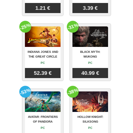
1.21 €
3.39 €
-25%
-31%
INDIANA JONES AND
BLACK MYTH:
THE GREAT CIRCLE
WUKONG
PC
PC
52.39 €
40.99 €
-53%
-38%
AVATAR: FRONTIERS
HOLLOW KNIGHT:
OF PANDORA
SILKSONG
PC
PC