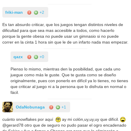
friki-man
+2
Es tan absurdo criticar, que los juegos tengan distintos niveles de
dificultad para que sea mas accesible a todos, como hacerlo
porque la gente obesa no puede usar un gimnasio si no puede
correr en la cinta 1 hora sin que le de un infarto nada mas empezar.
qazx
+0
Pienso lo mismo, mientras den la posibilidad, que cada uno
juegue como más le guste. Que te gusta como se diseño
originalmente, pues con ponerlo en difícil ya lo tienes, no tienes
que criticar al juego ni a la persona que lo disfruta en normal o
fácil.
OdaNobunaga
+1
cuánto snowflakes por aquí
ay mi colón,uy,uy,uy que difícil.
@gerard78 otro que de seguro no pudo pasar el ogro encadenado
de Sekiro y fue a firmar a Change.org para que lo eliminarán o