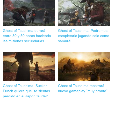
Ghost of Tsushima durará
Ghost of Tsushima: Podremos
entre 30 y 50 horas haciendo
completarlo jugando solo como
las misiones secundarias
samurái
Ghost of Tsushima: Sucker
Ghost of Tsushima mostrará
Punch quiere que "te sientas
nuevo gameplay "muy pronto"
perdido en el Japón feudal"