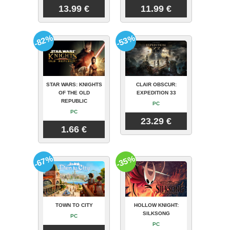
13.99 €
11.99 €
-82%
-53%
STAR WARS: KNIGHTS
CLAIR OBSCUR:
OF THE OLD
EXPEDITION 33
REPUBLIC
PC
PC
23.29 €
1.66 €
-67%
-35%
TOWN TO CITY
HOLLOW KNIGHT:
SILKSONG
PC
PC