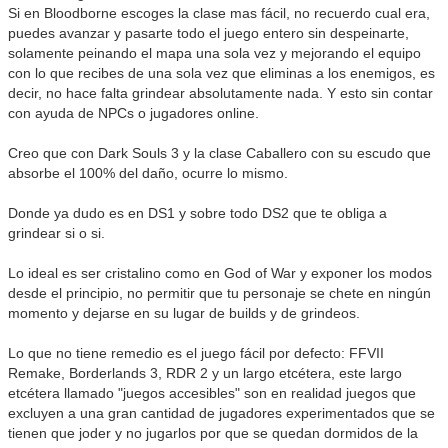
Si en Bloodborne escoges la clase mas fácil, no recuerdo cual era,
puedes avanzar y pasarte todo el juego entero sin despeinarte,
solamente peinando el mapa una sola vez y mejorando el equipo
con lo que recibes de una sola vez que eliminas a los enemigos, es
decir, no hace falta grindear absolutamente nada. Y esto sin contar
con ayuda de NPCs o jugadores online.
Creo que con Dark Souls 3 y la clase Caballero con su escudo que
absorbe el 100% del daño, ocurre lo mismo.
Donde ya dudo es en DS1 y sobre todo DS2 que te obliga a
grindear si o si.
Lo ideal es ser cristalino como en God of War y exponer los modos
desde el principio, no permitir que tu personaje se chete en ningún
momento y dejarse en su lugar de builds y de grindeos.
Lo que no tiene remedio es el juego fácil por defecto: FFVII
Remake, Borderlands 3, RDR 2 y un largo etcétera, este largo
etcétera llamado "juegos accesibles" son en realidad juegos que
excluyen a una gran cantidad de jugadores experimentados que se
tienen que joder y no jugarlos por que se quedan dormidos de la