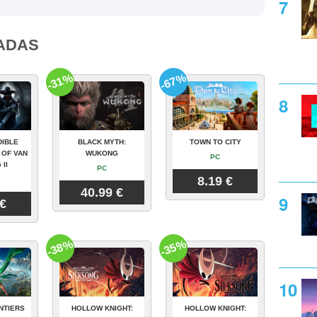
ADAS
-31%
-67%
DIBLE
BLACK MYTH:
TOWN TO CITY
 OF VAN
WUKONG
PC
 II
PC
8.19 €
40.99 €
 €
-38%
-35%
NTIERS
HOLLOW KNIGHT:
HOLLOW KNIGHT: