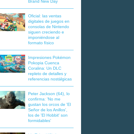
Brand New Day
Oficial: las ventas
digitales de juegos en
consolas de Nintendo
siguen creciendo e
imponiéndose al
formato físico
Impresiones Pokémon
Pokopia Cuenca
Coralina: Un DLC
repleto de detalles y
referencias nostálgicas
Peter Jackson (64), lo
confirma: 'No me
gustan los orcos de 'El
Señor de los Anillos',
los de 'El Hobbit' son
formidables'