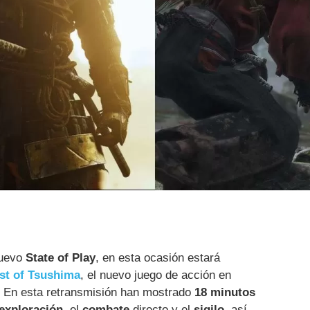
nuevo
State of Play
, en esta ocasión estará
st of Tsushima
, el nuevo juego de acción en
. En esta retransmisión han mostrado
18 minutos
exploración
, el
combate
directo y el
sigilo
, así