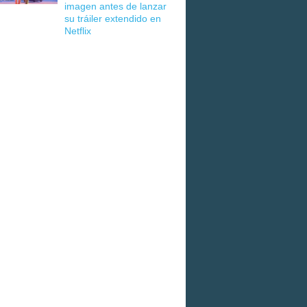
imagen antes de lanzar
su tráiler extendido en
Netflix