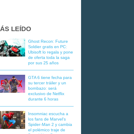
ÁS LEÍDO
Ghost Recon: Future
Soldier gratis en PC:
Ubisoft lo regala y pone
de oferta toda la saga
por sus 25 años
GTA 6 tiene fecha para
su tercer tráiler y un
bombazo: será
exclusivo de Netflix
durante 6 horas
Insomniac escucha a
los fans de Marvel's
Spider-Man 2 y cambia
el polémico traje de