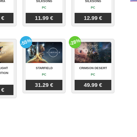
ORA
SILKSONG
SILKSONG
PC
PC
 €
11.99 €
12.99 €
-55%
-28%
LIGHT
STARFIELD
CRIMSON DESERT
ITION
PC
PC
31.29 €
49.99 €
 €