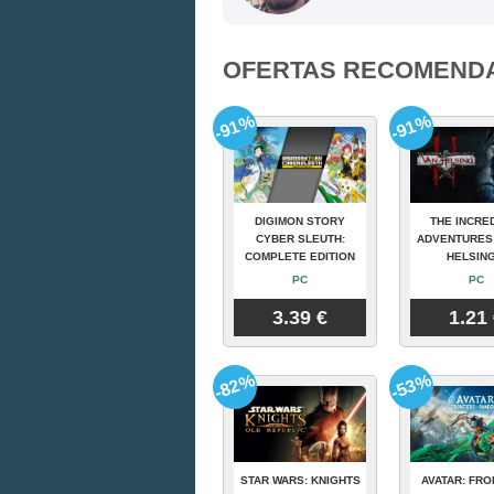
OFERTAS RECOMEND
-91%
-91%
DIGIMON STORY
THE INCRE
CYBER SLEUTH:
ADVENTURES
COMPLETE EDITION
HELSING
PC
PC
3.39 €
1.21
-82%
-53%
STAR WARS: KNIGHTS
AVATAR: FRO