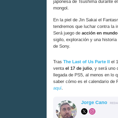
japonesa de Tsushima durante e
mongol.
En la piel de Jin Sakai el Fant
tendremos que luchar contra la i
Será juego de
acción en mundo 
sigilo, exploración y una histor
de Sony.
Tras
The Last of Us Parte II
el 1
venta
el 17 de julio
, y será uno 
llegada de PS5, al menos en lo qu
saber cómo es el calendario de
aquí
.
Jorge Cano
RED