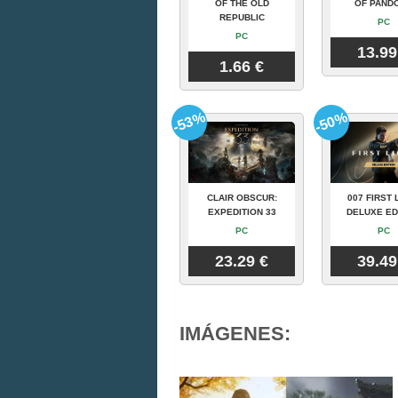
OF THE OLD
OF PAND
REPUBLIC
PC
PC
13.99
1.66 €
-53%
-50%
CLAIR OBSCUR:
007 FIRST 
EXPEDITION 33
DELUXE ED
PC
PC
23.29 €
39.49
IMÁGENES: