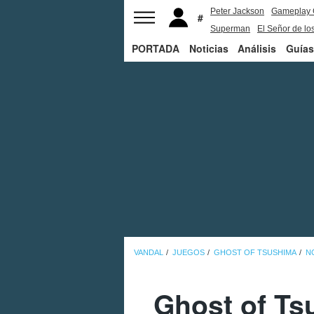
Peter Jackson
Gameplay 
Superman
El Señor de los
PORTADA
Noticias
Análisis
Guías
VANDAL
JUEGOS
GHOST OF TSUSHIMA
N
Ghost of Ts