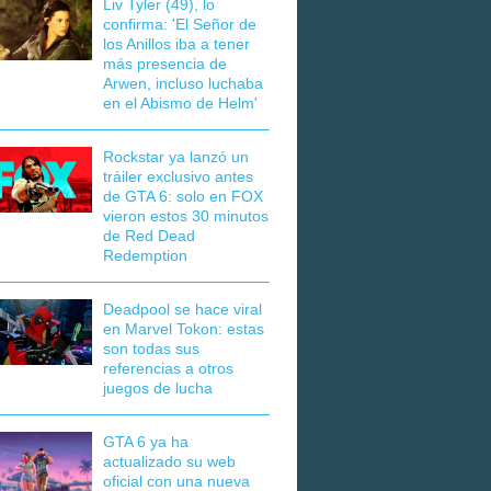
Liv Tyler (49), lo
confirma: 'El Señor de
los Anillos iba a tener
más presencia de
Arwen, incluso luchaba
en el Abismo de Helm'
Rockstar ya lanzó un
tráiler exclusivo antes
de GTA 6: solo en FOX
vieron estos 30 minutos
de Red Dead
Redemption
Deadpool se hace viral
en Marvel Tokon: estas
son todas sus
referencias a otros
juegos de lucha
GTA 6 ya ha
actualizado su web
oficial con una nueva