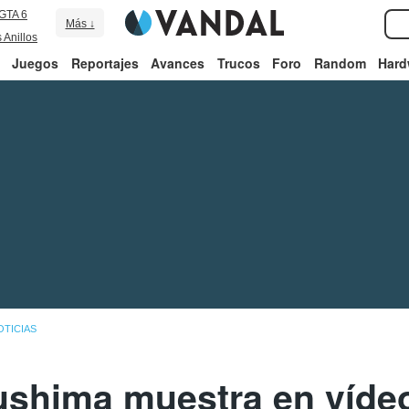
GTA 6
Más ↓
 Anillos
Juegos
Reportajes
Avances
Trucos
Foro
Random
Hard
OTICIAS
ushima muestra en víde