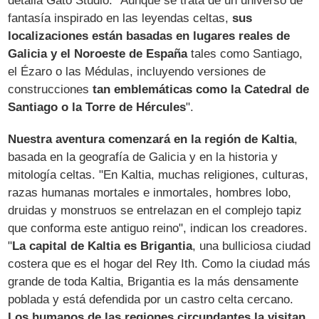
detalla Gato Studio. "Aunque se trata de un universo de
fantasía inspirado en las leyendas celtas,
sus
localizaciones están basadas en lugares reales de
Galicia y el Noroeste de España
tales como Santiago,
el Ézaro o las Médulas, incluyendo versiones de
construcciones
tan emblemáticas como la Catedral de
Santiago o la Torre de Hércules
".
Nuestra aventura comenzará en la región de Kaltia
,
basada en la geografía de Galicia y en la historia y
mitología celtas. "En Kaltia, muchas religiones, culturas,
razas humanas mortales e inmortales, hombres lobo,
druidas y monstruos se entrelazan en el complejo tapiz
que conforma este antiguo reino", indican los creadores.
"
La capital de Kaltia es Brigantia
, una bulliciosa ciudad
costera que es el hogar del Rey Ith. Como la ciudad más
grande de toda Kaltia, Brigantia es la más densamente
poblada y está defendida por un castro celta cercano.
Los humanos de las regiones circundantes la visitan