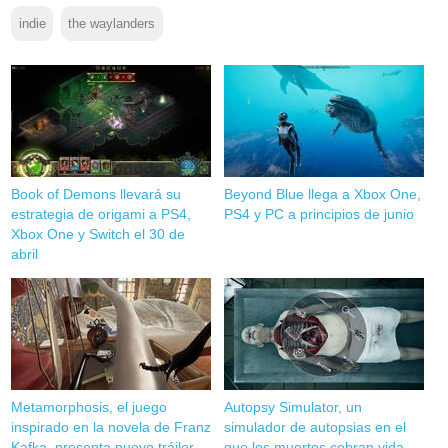
indie
the waylanders
Book of Demons llevará su
Beyond Blue llega a Xbox One,
estrategia de origami a PS4,‌
PS4 y PC a principios de junio
Xbox One y Switch el 30 de
abril
Metamorphosis, el juego
Autopsy Simulator, un
inspirado en la novela de Franz
simulador de autopsias en el
Kafka, presenta nuevo tráiler
que los muertos cobran vida