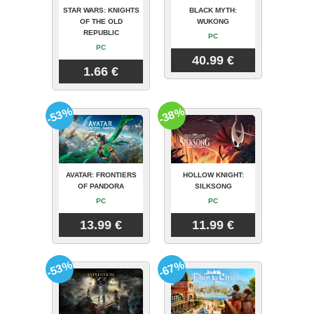
STAR WARS: KNIGHTS
BLACK MYTH:
OF THE OLD
WUKONG
REPUBLIC
PC
PC
40.99 €
1.66 €
-53%
-38%
AVATAR: FRONTIERS
HOLLOW KNIGHT:
OF PANDORA
SILKSONG
PC
PC
13.99 €
11.99 €
-53%
-67%