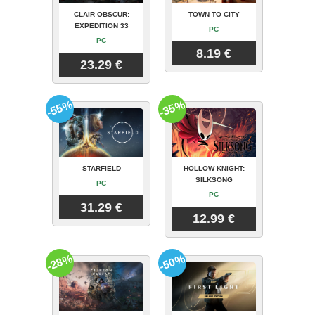
CLAIR OBSCUR:
TOWN TO CITY
EXPEDITION 33
PC
PC
8.19 €
23.29 €
-55%
-35%
STARFIELD
HOLLOW KNIGHT:
SILKSONG
PC
PC
31.29 €
12.99 €
-28%
-50%