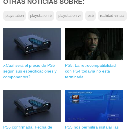
OTRAS NOTICIAS SOBRE:
playstation
playstation 5
playstation vr
ps5
realidad virtual
¿Cuál será el precio de PS5
PS5: La retrocompatibilidad
según sus especificaciones y
con PS4 todavía no está
componentes?
terminada
PS5 confirmada: Fecha de
PS5 nos permitirá instalar las