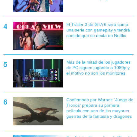
El Tráiler 3 de GTA 6 será como
una serie con gameplay y tendrá
sentido que se emita en Netflix
Más de la mitad de los jugadores
de PC siguen jugando a 1080p y
el motivo no son los monitores
Confirmado por Warner: 'Juego de
Tronos' prepara su primera
película con una de las mayores
guerras de la fantasía y dragones