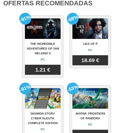
OFERTAS RECOMENDADAS
-91%
-68%
THE INCREDIBLE
LIES OF P
ADVENTURES OF VAN
PC
HELSING II
18.69 €
PC
1.21 €
-91%
-53%
DIGIMON STORY
AVATAR: FRONTIERS
CYBER SLEUTH:
OF PANDORA
COMPLETE EDITION
PC
PC