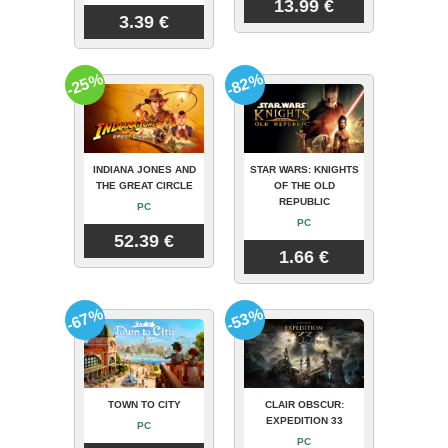
13.99 €
3.39 €
-25%
-82%
INDIANA JONES AND
STAR WARS: KNIGHTS
THE GREAT CIRCLE
OF THE OLD
REPUBLIC
PC
PC
52.39 €
1.66 €
-67%
-53%
TOWN TO CITY
CLAIR OBSCUR:
EXPEDITION 33
PC
PC