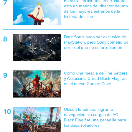
Es oficial: el live-action de 'Naruto'
está en manos del director de uno
de los mayores estrenos de la
historia del cine
Dark Souls pudo ser exclusivo de
PlayStation, pero Sony cometió un
error del que no se arrepienten
Como una mezcla de The Settlers
y Assassin's Creed Black Flag: así
es el nuevo Corsair Cove
Ubisoft lo admite: lograr la
navegación sin cargas de AC
Black Flag fue una pesadilla para
los desarrolladores