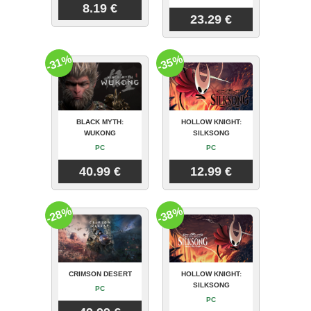
8.19 €
23.29 €
-31%
-35%
BLACK MYTH:
HOLLOW KNIGHT:
WUKONG
SILKSONG
PC
PC
40.99 €
12.99 €
-28%
-38%
CRIMSON DESERT
HOLLOW KNIGHT:
SILKSONG
PC
PC