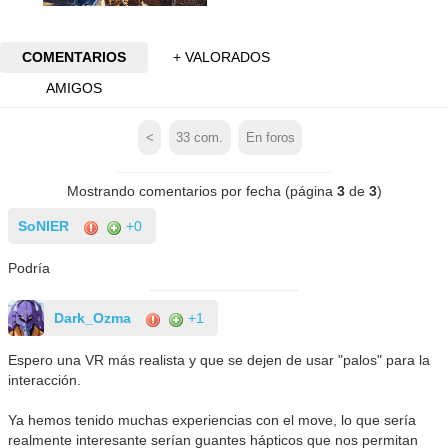
COMENTARIOS
+ VALORADOS
AMIGOS
<
33
com.
En foros
Mostrando comentarios por fecha (página
3
de
3
)
SoNIER
+0
Podría
Dark_Ozma
+1
Espero una VR más realista y que se dejen de usar "palos" para la
interacción.
Ya hemos tenido muchas experiencias con el move, lo que sería
realmente interesante serían guantes hápticos que nos permitan