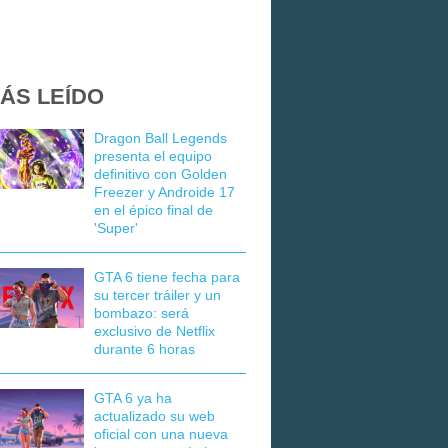
ÁS LEÍDO
Dragon Ball Legends
presenta el equipo
definitivo con Golden
Freezer y Androide 17
en el épico final de
'Super'
GTA 6 tiene fecha para
su tercer tráiler y un
bombazo: será
exclusivo de Netflix
durante 6 horas
GTA 6 ya ha
actualizado su web
oficial con una nueva