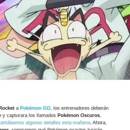
Rocket
a
Pokémon GO
, los entrenadores deberán
e y capturara los llamados
Pokémon Oscuros
,
elantábamos algunos detalles esta mañana
. Ahora,
ners
, conocemos qué Pokémon exactos lucirán