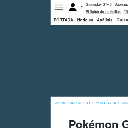
Gameplay GTA 6
Superm
El Señor de los Anillos
PS
PORTADA
Noticias
Análisis
Guías
VANDAL
JUEGOS
POKÉMON GO
NOTICIAS
Pokémon G