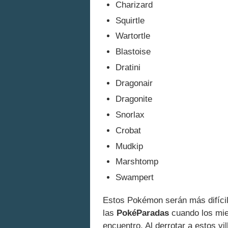
Charizard
Squirtle
Wartortle
Blastoise
Dratini
Dragonair
Dragonite
Snorlax
Crobat
Mudkip
Marshtomp
Swampert
Estos Pokémon serán más difícil
las
PokéParadas
cuando los mi
encuentro. Al derrotar a estos v