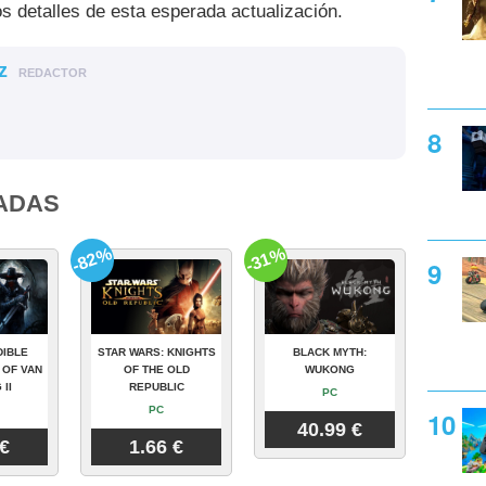
os detalles de esta esperada actualización.
z
REDACTOR
ADAS
-82%
-31%
DIBLE
STAR WARS: KNIGHTS
BLACK MYTH:
 OF VAN
OF THE OLD
WUKONG
 II
REPUBLIC
PC
PC
40.99 €
 €
1.66 €