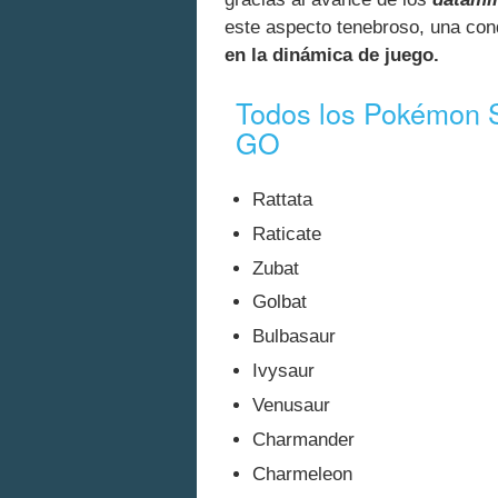
este aspecto tenebroso, una con
en la dinámica de juego.
Todos los Pokémon 
GO
Rattata
Raticate
Zubat
Golbat
Bulbasaur
Ivysaur
Venusaur
Charmander
Charmeleon