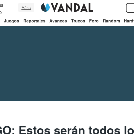
an
Más ↓
5
Juegos
Reportajes
Avances
Trucos
Foro
Random
Hard
O: Estos serán todos l