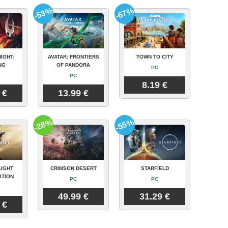
-53%
-67%
IGHT:
AVATAR: FRONTIERS
TOWN TO CITY
NG
OF PANDORA
PC
PC
8.19 €
 €
13.99 €
-28%
-55%
LIGHT
CRIMSON DESERT
STARFIELD
ITION
PC
PC
49.99 €
31.29 €
 €