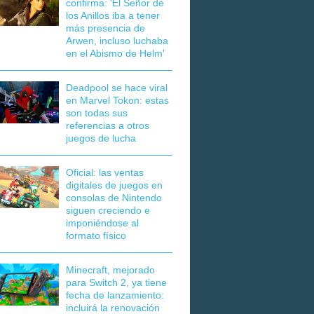
confirma: 'El Señor de
los Anillos iba a tener
más presencia de
Arwen, incluso luchaba
en el Abismo de Helm'
Deadpool se hace viral
en Marvel Tokon: estas
son todas sus
referencias a otros
juegos de lucha
Oficial: las ventas
digitales de juegos en
consolas de Nintendo
siguen creciendo e
imponiéndose al
formato físico
Minecraft, mejorado
para Switch 2, ya tiene
fecha de lanzamiento:
incluirá la renovación