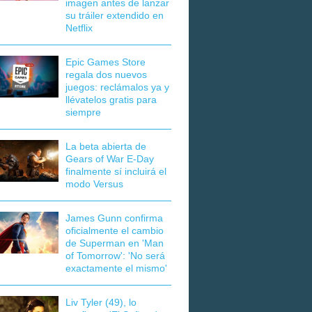
imagen antes de lanzar
su tráiler extendido en
Netflix
Epic Games Store
regala dos nuevos
juegos: reclámalos ya y
llévatelos gratis para
siempre
La beta abierta de
Gears of War E-Day
finalmente sí incluirá el
modo Versus
James Gunn confirma
oficialmente el cambio
de Superman en 'Man
of Tomorrow': 'No será
exactamente el mismo'
Liv Tyler (49), lo