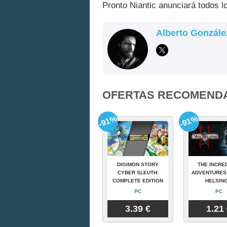
Pronto Niantic anunciará todos l
Alberto Gonzále
OFERTAS RECOMEND
-91%
-91%
DIGIMON STORY
THE INCRE
CYBER SLEUTH:
ADVENTURES
COMPLETE EDITION
HELSING
PC
PC
3.39 €
1.21