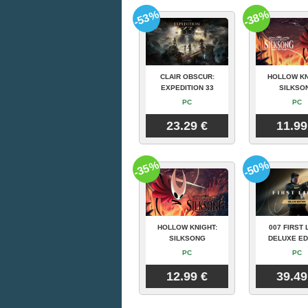
-53%
-38%
CLAIR OBSCUR:
HOLLOW KN
EXPEDITION 33
SILKSO
PC
PC
23.29 €
11.99
-35%
-50%
HOLLOW KNIGHT:
007 FIRST 
SILKSONG
DELUXE ED
PC
PC
12.99 €
39.49