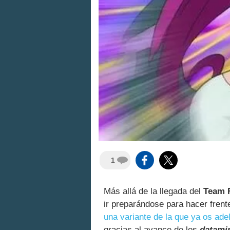
1
Más allá de la llegada del
Team 
ir preparándose para hacer frent
una variante de la que ya os ad
gracias al avance de los
datami