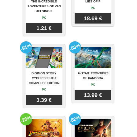
THE INCREDIBLE
LIES OF P
ADVENTURES OF VAN
PC
HELSING II
18.69 €
PC
1.21 €
-91%
-53%
DIGIMON STORY
AVATAR: FRONTIERS
CYBER SLEUTH:
OF PANDORA
COMPLETE EDITION
PC
PC
13.99 €
3.39 €
-25%
-82%