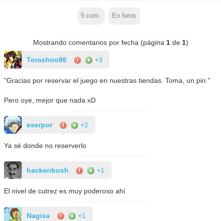
5
com.
En foros
Mostrando comentarios por fecha (página
1
de
1
)
Torashiro86
+3
"Gracias por reservar el juego en nuestras tiendas. Toma, un pin."
Pero oye, mejor que nada xD
eserpor
+2
Ya sé donde no reserverlo
hackenbush
+1
El nivel de cutrez es muy poderoso ahí
Nagisa
+1