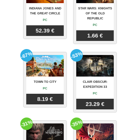
INDIANA JONES AND
STAR WARS: KNIGHTS
THE GREAT CIRCLE
OF THE OLD
REPUBLIC
PC
PC
52.39 €
1.66 €
-67%
-53%
TOWN TO CITY
CLAIR OBSCUR:
EXPEDITION 33
PC
PC
8.19 €
23.29 €
-31%
-35%