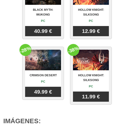
BLACK MYTH:
HOLLOW KNIGHT:
WUKONG
SILKSONG
PC
PC
40.99 €
12.99 €
-28%
-38%
CRIMSON DESERT
HOLLOW KNIGHT:
SILKSONG
PC
PC
49.99 €
11.99 €
IMÁGENES: