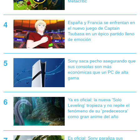
Metacritic
España y Francia se enfrentan en
el nuevo juego de Captain
Tsubasa en un épico partido lleno
de emoción
Sony saca pecho asegurando que
sus consolas son más
económicas que un PC de alta
gama
Ya es oficial: la nueva 'Solo
Leveling' tropieza y no repite el
fenómeno de su 'predecesora'
como gran anime del año
Es oficial: Sony paraliza sus