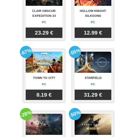
CLAIR OBSCUR:
HOLLOW KNIGHT:
EXPEDITION 33
SILKSONG
PC
PC
23.29 €
12.99 €
-67%
-55%
TOWN TO CITY
STARFIELD
PC
PC
8.19 €
31.29 €
-28%
-50%