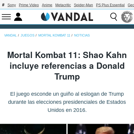
Sony
Prime Video
Anime
Metacritic
Spider-Man
PS Plus Essential
Geo
VANDAL
JUEGOS
MORTAL KOMBAT 11
NOTICIAS
Mortal Kombat 11: Shao Kahn
incluye referencias a Donald
Trump
El juego esconde un guiño al eslogan de Trump
durante las elecciones presidenciales de Estados
Unidos en 2016.