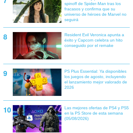
spinoff de Spider-Man tras los
fracasos y confirma que su
universo de héroes de Marvel no
seguirá
Resident Evil Veronica apunta a
éxito y Capcom celebra un hito
conseguido por el remake
PS Plus Essential: Ya disponibles
los juegos de agosto, incluyendo
el lanzamiento mejor valorado de
2026
Las mejores ofertas de PS4 y PS5
en la PS Store de esta semana
(05/08/2026)