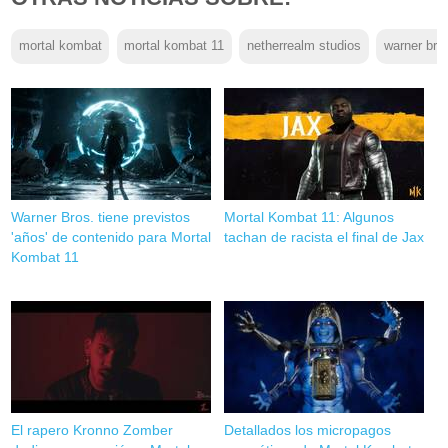
mortal kombat
mortal kombat 11
netherrealm studios
warner bro
Warner Bros. tiene previstos
Mortal Kombat 11: Algunos
'años' de contenido para Mortal
tachan de racista el final de Jax
Kombat 11
El rapero Kronno Zomber
Detallados los micropagos