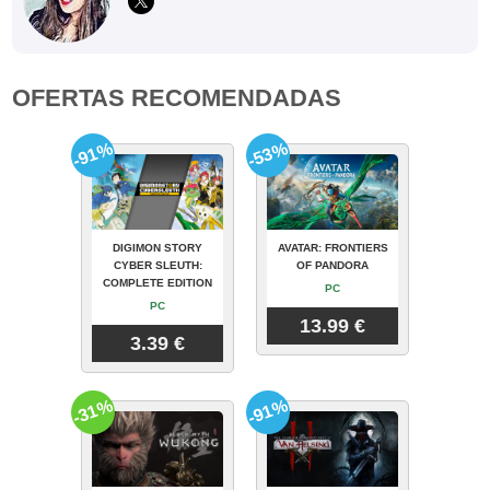
OFERTAS RECOMENDADAS
-91%
-53%
DIGIMON STORY
AVATAR: FRONTIERS
CYBER SLEUTH:
OF PANDORA
COMPLETE EDITION
PC
PC
13.99 €
3.39 €
-31%
-91%