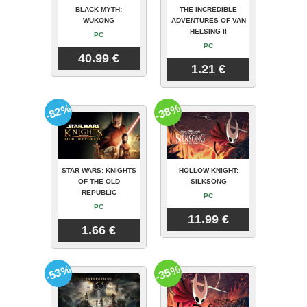
BLACK MYTH:
THE INCREDIBLE
WUKONG
ADVENTURES OF VAN
HELSING II
PC
PC
40.99 €
1.21 €
-82%
-38%
STAR WARS: KNIGHTS
HOLLOW KNIGHT:
OF THE OLD
SILKSONG
REPUBLIC
PC
PC
11.99 €
1.66 €
-53%
-35%