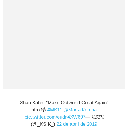
Shao Kahn: "Make Outworld Great Again"
infro 🤣
#MK11
@MortalKombat
pic.twitter.com/eudn4XW697
— 𝓚𝓢𝓘𝓚
(@_KSIK_)
22 de abril de 2019