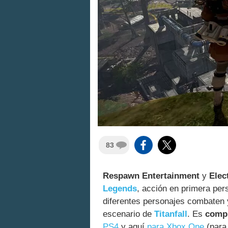
83
Respawn Entertainment
y
Elec
Legends
, acción en primera per
diferentes personajes combaten 
escenario de
Titanfall
. Es
compl
PS4
y aquí
para Xbox One
(para