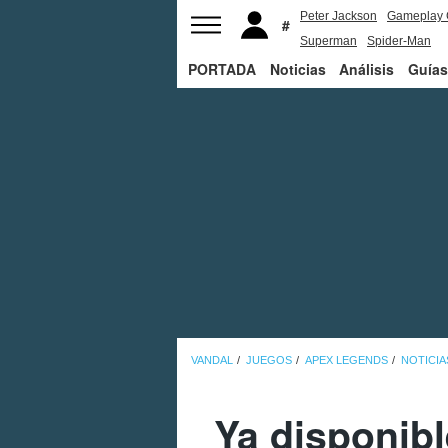
Peter Jackson
Gameplay 
Superman
Spider-Man
PORTADA
Noticias
Análisis
Guías
VANDAL
JUEGOS
APEX LEGENDS
NOTICIA
Ya disponibl