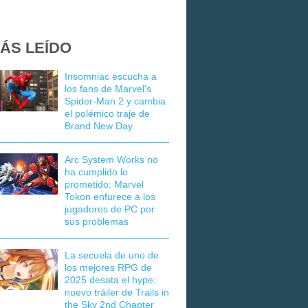
ÁS LEÍDO
Insomniac escucha a
los fans de Marvel's
Spider-Man 2 y cambia
el polémico traje de
Brand New Day
Arc System Works no
ha cumplido lo
prometido: Marvel
Tokon enfurece a los
jugadores de PC por
sus problemas
La secuela de uno de
los mejores RPG de
2025 desata el hype:
nuevo tráiler de Trails in
the Sky 2nd Chapter