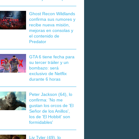
Ghost Recon Wildlands
confirma sus rumores y
recibe nueva misión,
mejoras en consolas y
el contenido de
Predator
GTA 6 tiene fecha para
su tercer tráiler y un
bombazo: será
exclusivo de Netflix
durante 6 horas
Peter Jackson (64), lo
confirma: 'No me
gustan los orcos de 'El
Señor de los Anillos',
los de 'El Hobbit' son
formidables'
Liv Tyler (49), lo