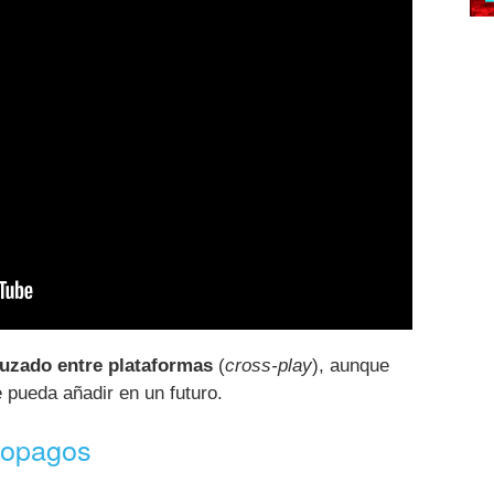
ruzado entre plataformas
(
cross-play
), aunque
 pueda añadir en un futuro.
cropagos