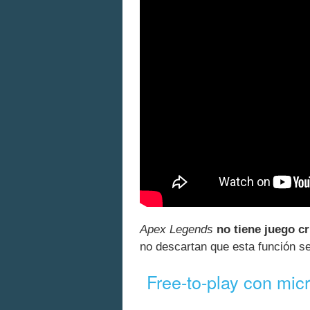
Apex Legends
no tiene juego c
no descartan que esta función se
Free-to-play con mi