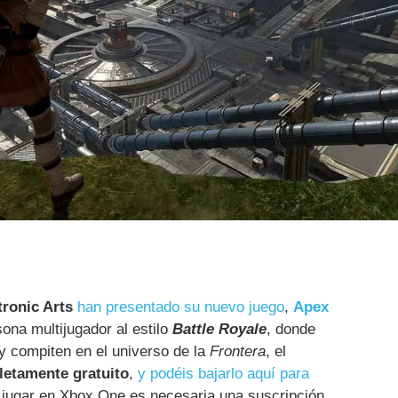
tronic Arts
han presentado su nuevo juego
,
Apex
sona multijugador al estilo
Battle Royale
, donde
y compiten en el universo de la
Frontera
, el
etamente gratuito
,
y podéis bajarlo aquí para
 jugar en Xbox One es necesaria una suscripción