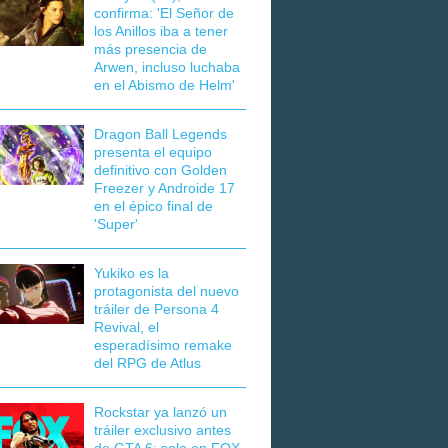
confirma: 'El Señor de
los Anillos iba a tener
más presencia de
Arwen, incluso luchaba
en el Abismo de Helm'
Dragon Ball Legends
presenta el equipo
definitivo con Golden
Freezer y Androide 17
en el épico final de
'Super'
Yukiko es la
protagonista del nuevo
tráiler de Persona 4
Revival, el
esperadísimo remake
del RPG de Atlus
Rockstar ya lanzó un
tráiler exclusivo antes