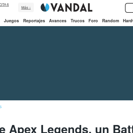
GTA 6
Más ↓
Juegos
Reportajes
Avances
Trucos
Foro
Random
Hard
S
e Apex Legends, un Bat