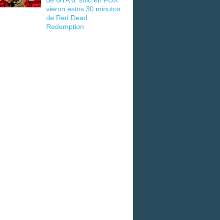
de GTA 6: solo en FOX
vieron estos 30 minutos
de Red Dead
Redemption