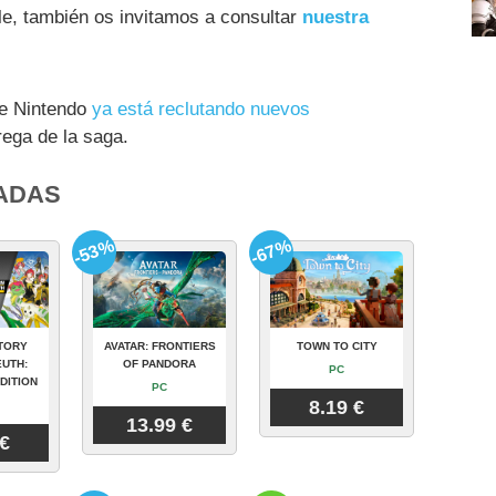
le, también os invitamos a consultar
nuestra
e Nintendo
ya está reclutando nuevos
rega de la saga.
ADAS
-53%
-67%
TORY
AVATAR: FRONTIERS
TOWN TO CITY
UTH:
OF PANDORA
PC
DITION
PC
8.19 €
13.99 €
 €