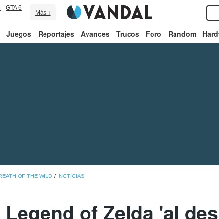
o
GTA 6
Más ↓
Juegos
Reportajes
Avances
Trucos
Foro
Random
Hard
REATH OF THE WILD
NOTICIAS
 Legend of Zelda 'al de