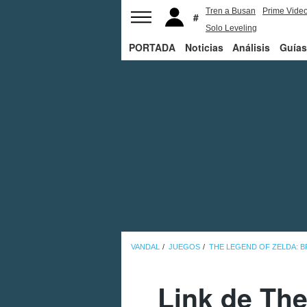
Tren a Busan
Prime Vide
Solo Leveling
PORTADA
Noticias
Análisis
Guías
VANDAL
JUEGOS
THE LEGEND OF ZELDA: B
Link de The