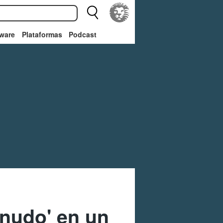
ware
Plataformas
Podcast
snudo' en un