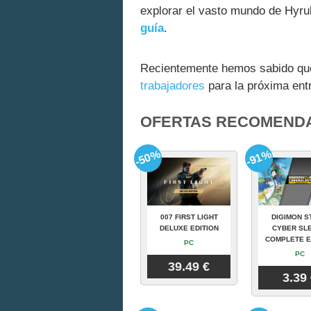
explorar el vasto mundo de Hyru
guía
.
Recientemente hemos sabido qu
trabajadores
para la próxima ent
OFERTAS RECOMEND
-50%
-91%
007 FIRST LIGHT
DIGIMON S
DELUXE EDITION
CYBER SLE
COMPLETE E
PC
PC
39.49 €
3.39