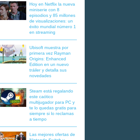
Hoy en Netflix la nueva
miniserie con 8
episodios y 85 millones
de visualizaciones: un
éxito mundial número 1
en streaming
Ubisoft muestra por
primera vez Rayman
Origins: Enhanced
Edition en un nuevo
tráiler y detalla sus
novedades
Steam está regalando
este caótico
multijugador para PC y
te lo quedas gratis para
siempre si lo reclamas
a tiempo
Las mejores ofertas de