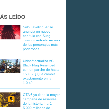
ÁS LEÍDO
Solo Leveling: Arise
anuncia un nuevo
capítulo con Sung
Jinwoo centrado en uno
de los personajes más
poderosos
Ubisoft actualiza AC
Black Flag Resynced
con un parche de hasta
15 GB: ¿Qué cambia
exactamente en la
1.0.4?
GTA 6 ya tiene la mayor
campaña de reservas
de la historia: hará
5.000 millones de