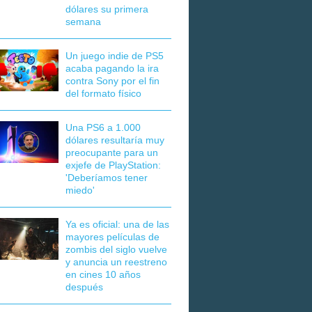
dólares su primera
semana
Un juego indie de PS5
acaba pagando la ira
contra Sony por el fin
del formato físico
Una PS6 a 1.000
dólares resultaría muy
preocupante para un
exjefe de PlayStation:
'Deberíamos tener
miedo'
Ya es oficial: una de las
mayores películas de
zombis del siglo vuelve
y anuncia un reestreno
en cines 10 años
después