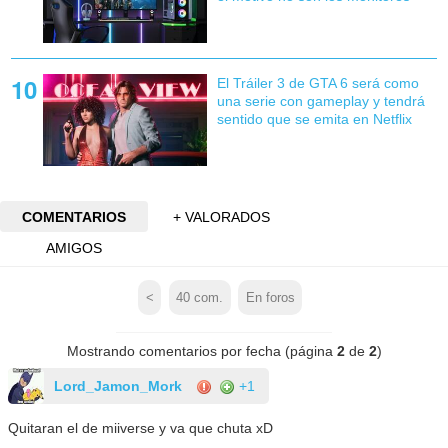
El Tráiler 3 de GTA 6 será como
una serie con gameplay y tendrá
sentido que se emita en Netflix
COMENTARIOS
+ VALORADOS
AMIGOS
<
40
com.
En foros
Mostrando comentarios por fecha (página
2
de
2
)
Lord_Jamon_Mork
+1
Quitaran el de miiverse y va que chuta xD