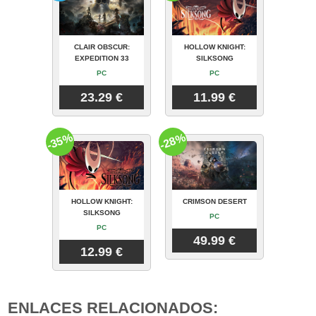
CLAIR OBSCUR:
HOLLOW KNIGHT:
EXPEDITION 33
SILKSONG
PC
PC
23.29 €
11.99 €
-35%
-28%
HOLLOW KNIGHT:
CRIMSON DESERT
SILKSONG
PC
PC
49.99 €
12.99 €
ENLACES RELACIONADOS: