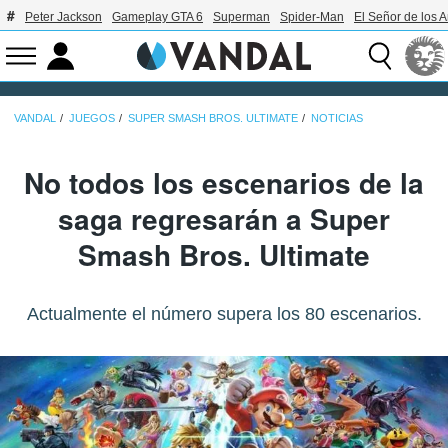
Peter Jackson
Gameplay GTA 6
Superman
Spider-Man
El Señor de los A
VANDAL
JUEGOS
SUPER SMASH BROS. ULTIMATE
NOTICIAS
No todos los escenarios de la
saga regresarán a Super
Smash Bros. Ultimate
Actualmente el número supera los 80 escenarios.