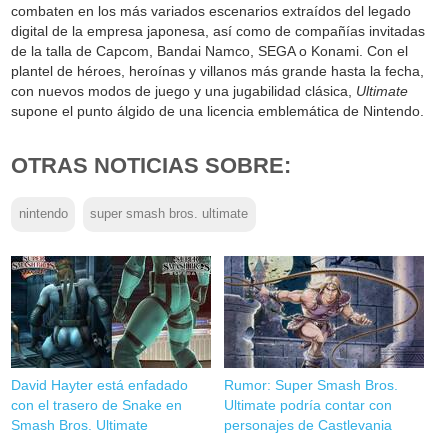
combaten en los más variados escenarios extraídos del legado
digital de la empresa japonesa, así como de compañías invitadas
de la talla de Capcom, Bandai Namco, SEGA o Konami. Con el
plantel de héroes, heroínas y villanos más grande hasta la fecha,
con nuevos modos de juego y una jugabilidad clásica,
Ultimate
supone el punto álgido de una licencia emblemática de Nintendo.
OTRAS NOTICIAS SOBRE:
nintendo
super smash bros. ultimate
David Hayter está enfadado
Rumor: Super Smash Bros.
con el trasero de Snake en
Ultimate podría contar con
Smash Bros. Ultimate
personajes de Castlevania