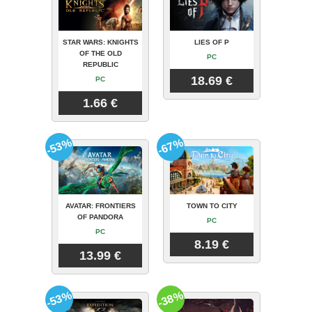
STAR WARS: KNIGHTS
LIES OF P
OF THE OLD
PC
REPUBLIC
18.69 €
PC
1.66 €
-53%
-67%
AVATAR: FRONTIERS
TOWN TO CITY
OF PANDORA
PC
PC
8.19 €
13.99 €
-53%
-38%