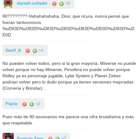
darrell-collado
+0
80???????? Hahahahahaha, Dios, que ricura, nunca pensé que
fueran tantoooooos
%uD83D%uDE0D%uD83D%uDE0D%uD83D%uDE0D%uD83D%uD
E0D
Gerif_8
+4
No pueden volver todos, pero si la gran mayoría. Miiverse no puede
volver porque no hay Miiverse, Pirosfera no puede volver porque
Ridley ya es personaje jugable, Lylat System y Planet Zebes
podrían volver pero lo dudo porque ya tienen versiones mejoradas
(Corneria y Brinstar)...
Flario
+2
Pues más de 80 escenarios me parece una cifra brutalísima y más
que respetable.
Sumum Zero
+0