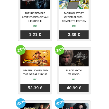
THE INCREDIBLE
DIGIMON STORY
ADVENTURES OF VAN
CYBER SLEUTH:
HELSING II
COMPLETE EDITION
PC
PC
1.21 €
3.39 €
-25%
-31%
INDIANA JONES AND
BLACK MYTH:
THE GREAT CIRCLE
WUKONG
PC
PC
52.39 €
40.99 €
-82%
-68%