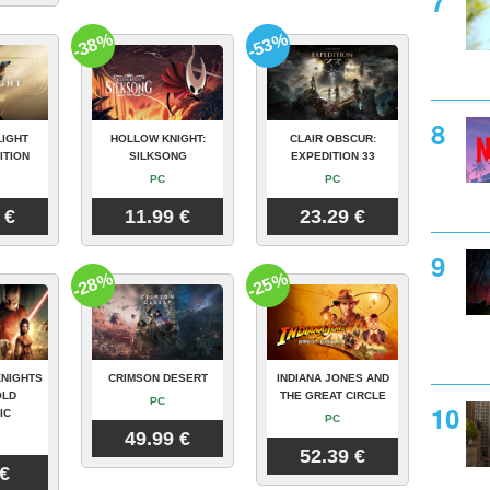
-38%
-53%
LIGHT
HOLLOW KNIGHT:
CLAIR OBSCUR:
ITION
SILKSONG
EXPEDITION 33
PC
PC
 €
11.99 €
23.29 €
-28%
-25%
KNIGHTS
CRIMSON DESERT
INDIANA JONES AND
OLD
THE GREAT CIRCLE
PC
IC
PC
49.99 €
52.39 €
 €