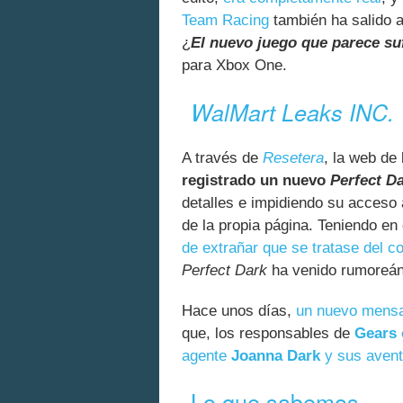
Team Racing
también ha salido a
¿
El nuevo juego que parece su
para Xbox One.
WalMart Leaks INC.
A través de
Resetera
, la web de
registrado un nuevo
Perfect D
detalles e impidiendo su acceso 
de la propia página. Teniendo en
de extrañar que se tratase del 
Perfect Dark
ha venido rumoreán
Hace unos días,
un nuevo mensa
que, los responsables de
Gears 
agente
Joanna Dark
y sus avent
Lo que sabemos