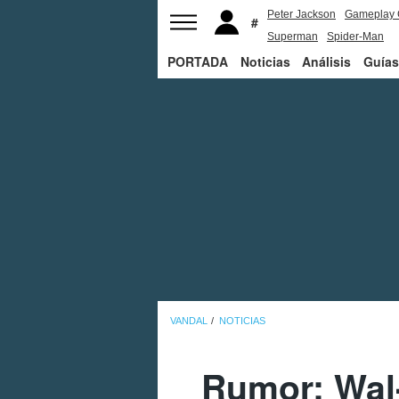
Peter Jackson
Gameplay 
Superman
Spider-Man
PORTADA
Noticias
Análisis
Guías
VANDAL
NOTICIAS
Rumor: Wal-