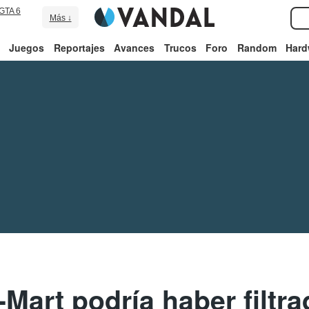
GTA 6
Más ↓
Juegos
Reportajes
Avances
Trucos
Foro
Random
Hard
Mart podría haber filtr