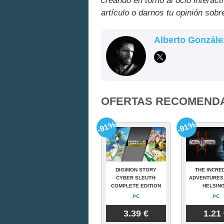
creando en torno al ocio interact
artículo o darnos tu opinión sobr
Alberto Gonzále
OFERTAS RECOMEND
-91%
-91%
DIGIMON STORY
THE INCRE
CYBER SLEUTH:
ADVENTURES
COMPLETE EDITION
HELSING
PC
PC
3.39 €
1.21