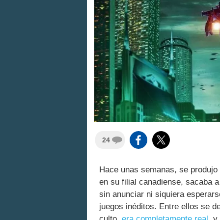
24
Hace unas semanas, se produjo
en su filial canadiense, sacaba 
sin anunciar ni siquiera esperar
juegos inéditos. Entre ellos se 
culto,
era completamente real
, y