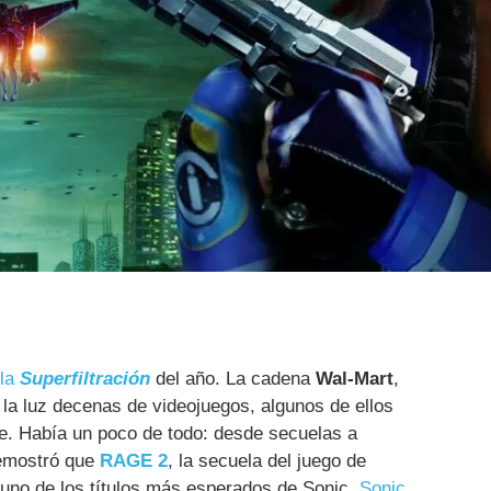
la
Superfiltración
del año. La cadena
Wal-Mart
,
a la luz decenas de videojuegos, algunos de ellos
se. Había un poco de todo: desde secuelas a
demostró que
RAGE 2
, la secuela del juego de
 uno de los títulos más esperados de Sonic,
Sonic