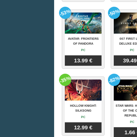
-53%
-50%
AVATAR: FRONTIERS
007 FIRST 
OF PANDORA
DELUXE ED
PC
PC
13.99 €
39.49
-35%
-82%
HOLLOW KNIGHT:
STAR WARS: 
SILKSONG
OF THE 
REPUBL
PC
PC
12.99 €
1.66