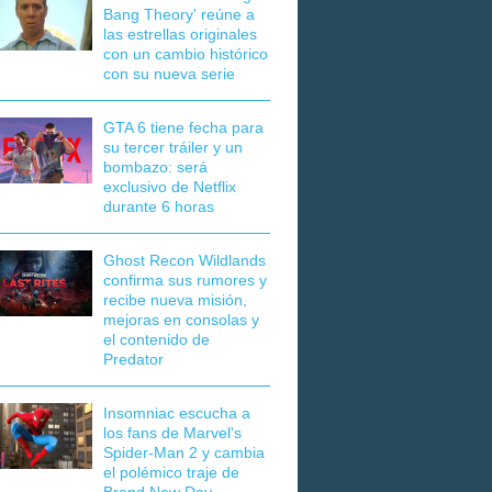
Bang Theory' reúne a
las estrellas originales
con un cambio histórico
con su nueva serie
GTA 6 tiene fecha para
su tercer tráiler y un
bombazo: será
exclusivo de Netflix
durante 6 horas
Ghost Recon Wildlands
confirma sus rumores y
recibe nueva misión,
mejoras en consolas y
el contenido de
Predator
Insomniac escucha a
los fans de Marvel's
Spider-Man 2 y cambia
el polémico traje de