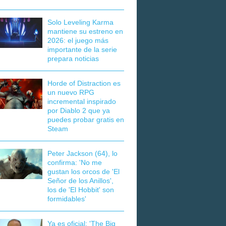
Solo Leveling Karma
mantiene su estreno en
2026: el juego más
importante de la serie
prepara noticias
Horde of Distraction es
un nuevo RPG
incremental inspirado
por Diablo 2 que ya
puedes probar gratis en
Steam
Peter Jackson (64), lo
confirma: 'No me
gustan los orcos de 'El
Señor de los Anillos',
los de 'El Hobbit' son
formidables'
Ya es oficial: 'The Big