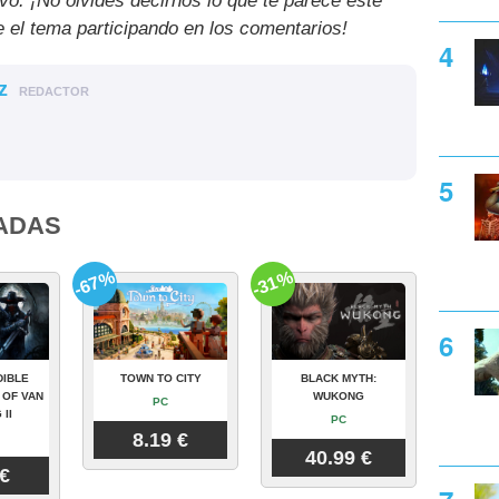
ivo. ¡No olvides decirnos lo que te parece este
e el tema participando en los comentarios!
z
REDACTOR
ADAS
-67%
-31%
DIBLE
TOWN TO CITY
BLACK MYTH:
 OF VAN
WUKONG
PC
 II
PC
8.19 €
40.99 €
 €