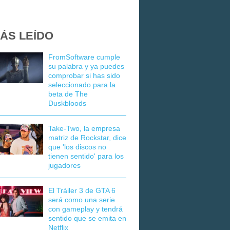
ÁS LEÍDO
FromSoftware cumple
su palabra y ya puedes
comprobar si has sido
seleccionado para la
beta de The
Duskbloods
Take-Two, la empresa
matriz de Rockstar, dice
que 'los discos no
tienen sentido' para los
jugadores
El Tráiler 3 de GTA 6
será como una serie
con gameplay y tendrá
sentido que se emita en
Netflix