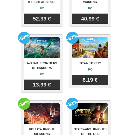
THE GREAT CIRCLE
WUKONG
PC
PC
52.39 €
40.99 €
-53%
-67%
AVATAR: FRONTIERS
TOWN TO CITY
OF PANDORA
PC
PC
8.19 €
13.99 €
-38%
-82%
HOLLOW KNIGHT:
STAR WARS: KNIGHTS
SILKSONG
OF THE OLD