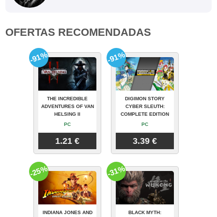
OFERTAS RECOMENDADAS
-91%
-91%
THE INCREDIBLE
DIGIMON STORY
ADVENTURES OF VAN
CYBER SLEUTH:
HELSING II
COMPLETE EDITION
PC
PC
1.21 €
3.39 €
-25%
-31%
INDIANA JONES AND
BLACK MYTH: