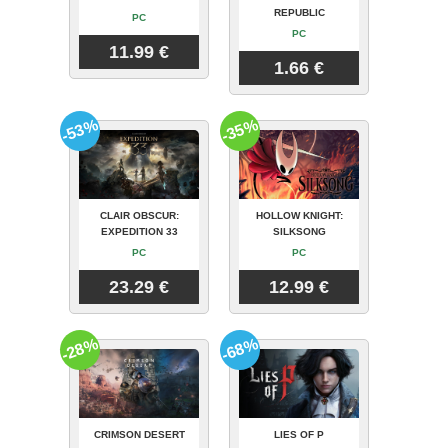
REPUBLIC
PC
PC
11.99 €
1.66 €
-53%
-35%
CLAIR OBSCUR:
HOLLOW KNIGHT:
EXPEDITION 33
SILKSONG
PC
PC
23.29 €
12.99 €
-28%
-68%
CRIMSON DESERT
LIES OF P