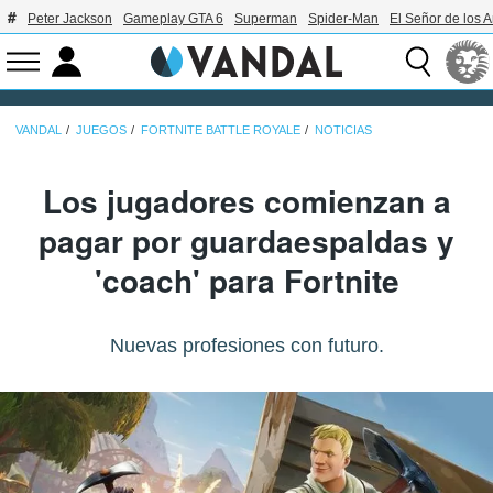
Peter Jackson
Gameplay GTA 6
Superman
Spider-Man
El Señor de los A
VANDAL
JUEGOS
FORTNITE BATTLE ROYALE
NOTICIAS
Los jugadores comienzan a
pagar por guardaespaldas y
'coach' para Fortnite
Nuevas profesiones con futuro.