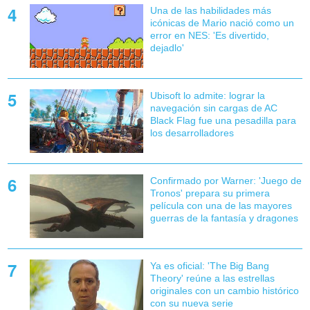
Una de las habilidades más
icónicas de Mario nació como un
error en NES: 'Es divertido,
dejadlo'
Ubisoft lo admite: lograr la
navegación sin cargas de AC
Black Flag fue una pesadilla para
los desarrolladores
Confirmado por Warner: 'Juego de
Tronos' prepara su primera
película con una de las mayores
guerras de la fantasía y dragones
Ya es oficial: 'The Big Bang
Theory' reúne a las estrellas
originales con un cambio histórico
con su nueva serie