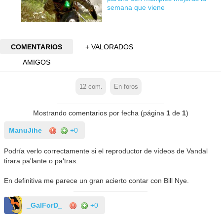
semana que viene
COMENTARIOS
+ VALORADOS
AMIGOS
12
com.
En foros
Mostrando comentarios por fecha (página
1
de
1
)
ManuJihe
+0
Podría verlo correctamente si el reproductor de vídeos de Vandal
tirara pa'lante o pa'tras.
En definitiva me parece un gran acierto contar con Bill Nye.
_GalForD_
+0