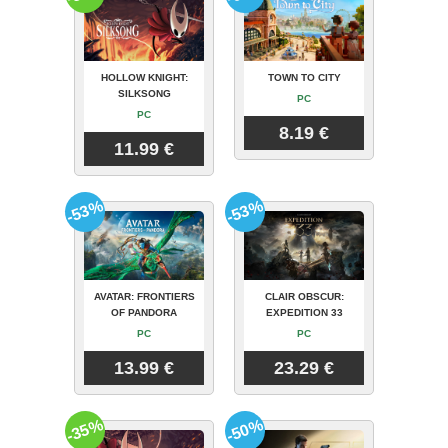
HOLLOW KNIGHT:
TOWN TO CITY
SILKSONG
PC
PC
8.19 €
11.99 €
-53%
-53%
AVATAR: FRONTIERS
CLAIR OBSCUR:
OF PANDORA
EXPEDITION 33
PC
PC
13.99 €
23.29 €
-35%
-50%