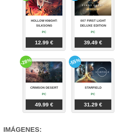
HOLLOW KNIGHT:
007 FIRST LIGHT
SILKSONG
DELUXE EDITION
PC
PC
12.99 €
39.49 €
-28%
-55%
CRIMSON DESERT
STARFIELD
PC
PC
49.99 €
31.29 €
IMÁGENES: