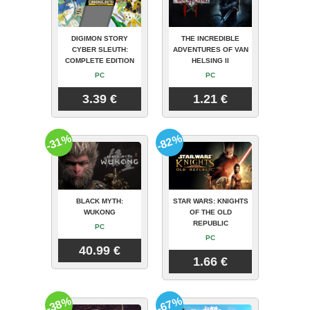
DIGIMON STORY
THE INCREDIBLE
CYBER SLEUTH:
ADVENTURES OF VAN
COMPLETE EDITION
HELSING II
PC
PC
3.39 €
1.21 €
-31%
-82%
BLACK MYTH:
STAR WARS: KNIGHTS
WUKONG
OF THE OLD
REPUBLIC
PC
PC
40.99 €
1.66 €
-38%
-67%