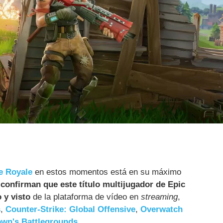
le Royale
en estos momentos está en su máximo
 confirman que este título multijugador de Epic
 y visto
de la plataforma de vídeo en
streaming
,
s
,
Counter-Strike: Global Offensive
,
Overwatch
wn's Battlegrounds
.