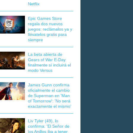
Netflix
Epic Games Store
regala dos nuevos
juegos: reclámalos ya y
llévatelos gratis para
siempre
La beta abierta de
Gears of War E-Day
finalmente sí incluirá el
modo Versus
James Gunn confirma
oficialmente el cambio
de Superman en 'Man
of Tomorrow': 'No será
exactamente el mismo'
Liv Tyler (49), lo
confirma: 'El Señor de
los Anillos iba a tener