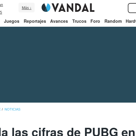
an
Más ↓
5
Juegos
Reportajes
Avances
Trucos
Foro
Random
Hard
E
NOTICIAS
la las cifras de PUBG e