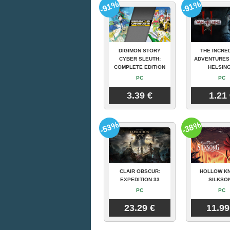
-91%
-91%
DIGIMON STORY
THE INCRE
CYBER SLEUTH:
ADVENTURES
COMPLETE EDITION
HELSING
PC
PC
3.39 €
1.21
-53%
-38%
CLAIR OBSCUR:
HOLLOW KN
EXPEDITION 33
SILKSO
PC
PC
23.29 €
11.99