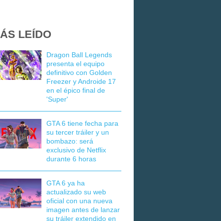
ÁS LEÍDO
Dragon Ball Legends
presenta el equipo
definitivo con Golden
Freezer y Androide 17
en el épico final de
'Super'
GTA 6 tiene fecha para
su tercer tráiler y un
bombazo: será
exclusivo de Netflix
durante 6 horas
GTA 6 ya ha
actualizado su web
oficial con una nueva
imagen antes de lanzar
su tráiler extendido en