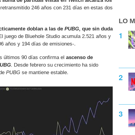
a suma de partidas vistas en Twitch alcanza los
 retransmitido 246 años con 231 días en estas dos
LO M
ácticamente doblan a las de
PUBG
, que sin duda
 El juego de Bluehole Studio acumula 2.521 años y
06 años y 194 días de emisiones-.
os últimos 90 días confirma el
ascenso de
UBG
. Desde febrero su crecimiento ha sido
 de
PUBG
se mantiene estable.