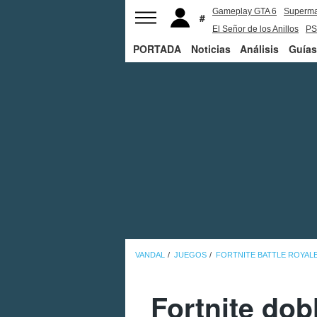
Gameplay GTA 6
Superm
El Señor de los Anillos
PS
PORTADA
Noticias
Análisis
Guías
VANDAL
JUEGOS
FORTNITE BATTLE ROYAL
Fortnite dob