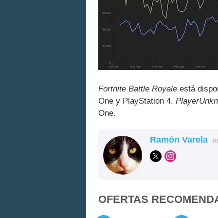
Fortnite Battle Royale
está dispo
One y PlayStation 4.
PlayerUnkn
One.
Ramón Varela
R
OFERTAS RECOMEND