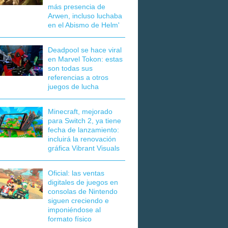
más presencia de
Arwen, incluso luchaba
en el Abismo de Helm'
Deadpool se hace viral
en Marvel Tokon: estas
son todas sus
referencias a otros
juegos de lucha
Minecraft, mejorado
para Switch 2, ya tiene
fecha de lanzamiento:
incluirá la renovación
gráfica Vibrant Visuals
Oficial: las ventas
digitales de juegos en
consolas de Nintendo
siguen creciendo e
imponiéndose al
formato físico