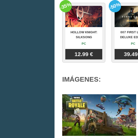
-35%
-50%
HOLLOW KNIGHT:
007 FIRST 
SILKSONG
DELUXE ED
PC
PC
12.99 €
39.49
IMÁGENES: