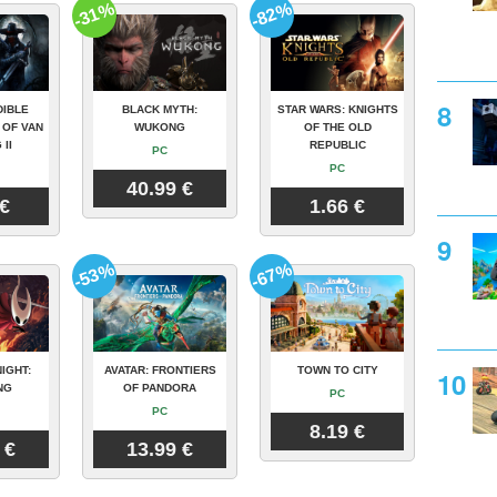
-31%
-82%
DIBLE
BLACK MYTH:
STAR WARS: KNIGHTS
 OF VAN
WUKONG
OF THE OLD
 II
REPUBLIC
PC
PC
40.99 €
 €
1.66 €
-53%
-67%
IGHT:
AVATAR: FRONTIERS
TOWN TO CITY
NG
OF PANDORA
PC
PC
8.19 €
 €
13.99 €