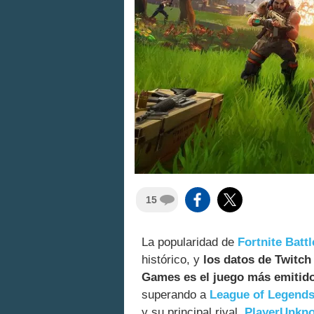
15
La popularidad de
Fortnite Batt
histórico, y
los datos de Twitch
Games es el juego más emitido
superando a
League of Legend
y su principal rival,
PlayerUnkno