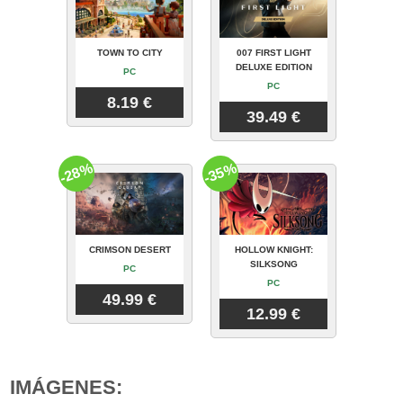
TOWN TO CITY
007 FIRST LIGHT
DELUXE EDITION
PC
PC
8.19 €
39.49 €
-28%
-35%
CRIMSON DESERT
HOLLOW KNIGHT:
SILKSONG
PC
PC
49.99 €
12.99 €
IMÁGENES: