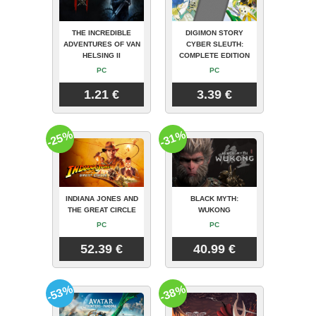
THE INCREDIBLE
DIGIMON STORY
ADVENTURES OF VAN
CYBER SLEUTH:
HELSING II
COMPLETE EDITION
PC
PC
1.21 €
3.39 €
-25%
-31%
INDIANA JONES AND
BLACK MYTH:
THE GREAT CIRCLE
WUKONG
PC
PC
52.39 €
40.99 €
-53%
-38%