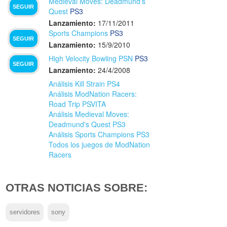
Medieval Moves: Deadmund's
SEGUIR
Quest
PS3
Lanzamiento:
17/11/2011
Sports Champions
PS3
SEGUIR
Lanzamiento:
15/9/2010
High Velocity Bowling PSN
PS3
SEGUIR
Lanzamiento:
24/4/2008
Análisis Kill Strain PS4
Análisis ModNation Racers:
Road Trip PSVITA
Análisis Medieval Moves:
Deadmund's Quest PS3
Análisis Sports Champions PS3
Todos los juegos de ModNation
Racers
OTRAS NOTICIAS SOBRE:
servidores
sony