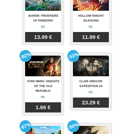
AVATAR: FRONTIERS
HOLLOW KNIGHT:
OF PANDORA
SILKSONG
PC
PC
13.99 €
11.99 €
-82%
-53%
STAR WARS: KNIGHTS
CLAIR OBSCUR:
OF THE OLD
EXPEDITION 33
REPUBLIC
PC
PC
23.29 €
1.66 €
-67%
-50%