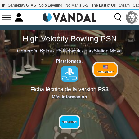
Gameplay GTA 6
Solo Leveling
No Man's Sky
The Last of Us
Steam
Ca
High Velocity Bowling PSN
Género/s:
Bolos
/
PS Network
/
PlayStation Move
Plataformas:
COMPRAR
Ficha técnica de la versión
PS3
Más información
TROFEOS