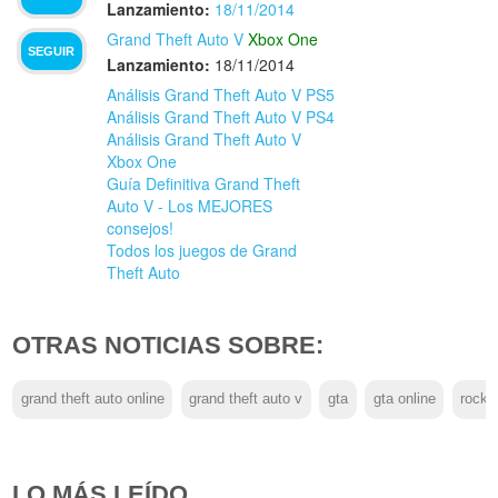
Lanzamiento:
18/11/2014
Grand Theft Auto V
Xbox One
SEGUIR
Lanzamiento:
18/11/2014
Análisis Grand Theft Auto V PS5
Análisis Grand Theft Auto V PS4
Análisis Grand Theft Auto V
Xbox One
Guía Definitiva Grand Theft
Auto V - Los MEJORES
consejos!
Todos los juegos de Grand
Theft Auto
OTRAS NOTICIAS SOBRE:
grand theft auto online
grand theft auto v
gta
gta online
rocks
LO MÁS LEÍDO