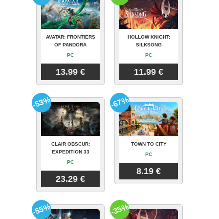
AVATAR: FRONTIERS
HOLLOW KNIGHT:
OF PANDORA
SILKSONG
PC
PC
13.99 €
11.99 €
-53%
-67%
CLAIR OBSCUR:
TOWN TO CITY
EXPEDITION 33
PC
PC
8.19 €
23.29 €
-55%
-35%