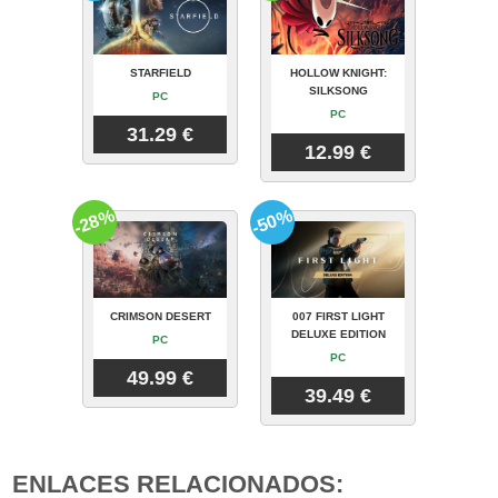
STARFIELD
HOLLOW KNIGHT:
SILKSONG
PC
PC
31.29 €
12.99 €
-28%
-50%
CRIMSON DESERT
007 FIRST LIGHT
DELUXE EDITION
PC
PC
49.99 €
39.49 €
ENLACES RELACIONADOS: