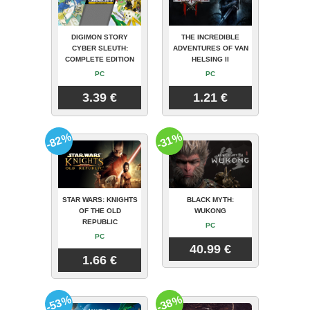
DIGIMON STORY
THE INCREDIBLE
CYBER SLEUTH:
ADVENTURES OF VAN
COMPLETE EDITION
HELSING II
PC
PC
3.39 €
1.21 €
-82%
-31%
STAR WARS: KNIGHTS
BLACK MYTH:
OF THE OLD
WUKONG
REPUBLIC
PC
PC
40.99 €
1.66 €
-53%
-38%