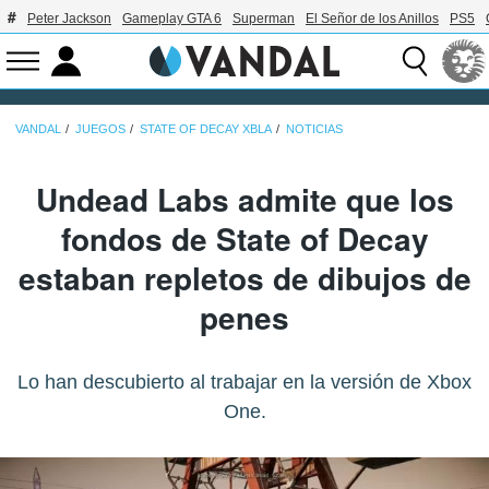
Peter Jackson
Gameplay GTA 6
Superman
El Señor de los Anillos
PS5
VANDAL
JUEGOS
STATE OF DECAY XBLA
NOTICIAS
Undead Labs admite que los
fondos de State of Decay
estaban repletos de dibujos de
penes
Lo han descubierto al trabajar en la versión de Xbox
One.