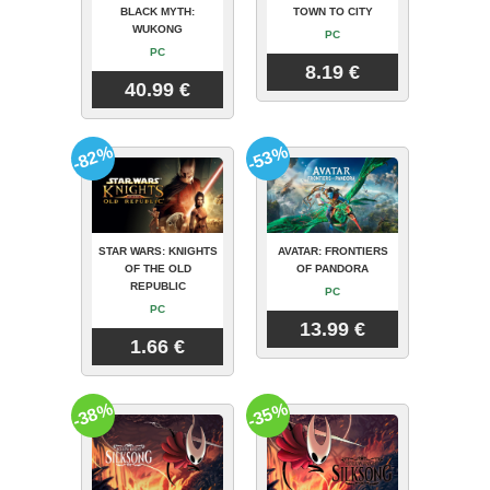
BLACK MYTH:
TOWN TO CITY
WUKONG
PC
PC
8.19 €
40.99 €
-82%
-53%
STAR WARS: KNIGHTS
AVATAR: FRONTIERS
OF THE OLD
OF PANDORA
REPUBLIC
PC
PC
13.99 €
1.66 €
-38%
-35%