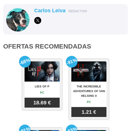
Carlos Leiva
REDACTOR
OFERTAS RECOMENDADAS
-68%
-91%
LIES OF P
THE INCREDIBLE
ADVENTURES OF VAN
PC
HELSING II
18.69 €
PC
1.21 €
-91%
-53%