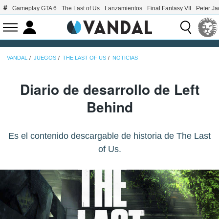
Gameplay GTA 6
The Last of Us
Lanzamientos
Final Fantasy VII
Peter J
VANDAL
JUEGOS
THE LAST OF US
NOTICIAS
Diario de desarrollo de Left
Behind
Es el contenido descargable de historia de The Last
of Us.