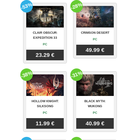
-53%
-28%
CLAIR OBSCUR:
CRIMSON DESERT
EXPEDITION 33
PC
PC
49.99 €
23.29 €
-38%
-31%
HOLLOW KNIGHT:
BLACK MYTH:
SILKSONG
WUKONG
PC
PC
11.99 €
40.99 €