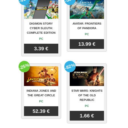
DIGIMON STORY
AVATAR: FRONTIERS
CYBER SLEUTH:
OF PANDORA
COMPLETE EDITION
PC
PC
13.99 €
3.39 €
-25%
-82%
INDIANA JONES AND
STAR WARS: KNIGHTS
THE GREAT CIRCLE
OF THE OLD
REPUBLIC
PC
PC
52.39 €
1.66 €