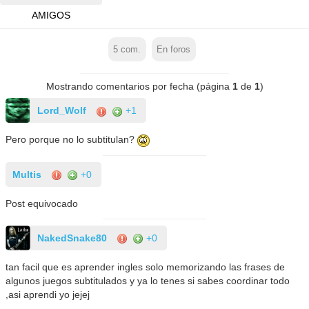
AMIGOS
5
com.
En foros
Mostrando comentarios por fecha (página
1
de
1
)
Lord_Wolf
+1
Pero porque no lo subtitulan?
Multis
+0
Post equivocado
NakedSnake80
+0
tan facil que es aprender ingles solo memorizando las frases de
algunos juegos subtitulados y ya lo tenes si sabes coordinar todo
,asi aprendi yo jejej