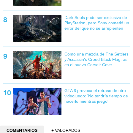
Dark Souls pudo ser exclusivo de
PlayStation, pero Sony cometió un
error del que no se arrepienten
Como una mezcla de The Settlers
y Assassin's Creed Black Flag: así
es el nuevo Corsair Cove
GTA 6 provoca el retraso de otro
videojuego: 'No tendría tiempo de
hacerlo mientras juego'
COMENTARIOS
+ VALORADOS