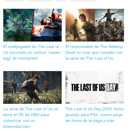
El multijugador de The Last of
El responsable de The Walking
Us escondía un curioso 'easter
Dead no cree que compita con
egg' de Uncharted
la serie de The Last of Us
La serie de The Last of Us ya
The Last of Us Day 2020: tema
tiene el OK de HBO para
gratuito para PS4, nuevo juego
comenzar con su
de mesa de la saga y más
preproducción