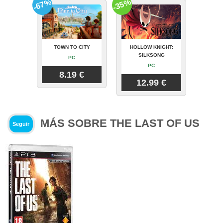
-67%
-35%
TOWN TO CITY
HOLLOW KNIGHT:
SILKSONG
PC
PC
8.19 €
12.99 €
MÁS SOBRE THE LAST OF US
Seguir