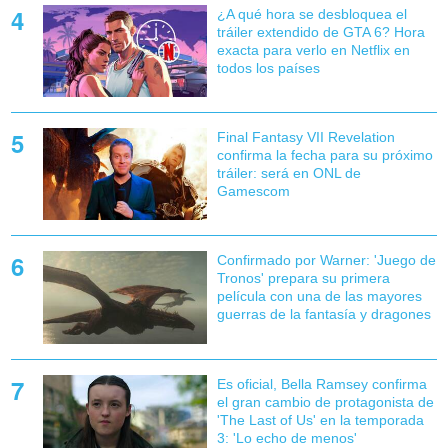
¿A qué hora se desbloquea el
tráiler extendido de GTA 6? Hora
exacta para verlo en Netflix en
todos los países
Final Fantasy VII Revelation
confirma la fecha para su próximo
tráiler: será en ONL de
Gamescom
Confirmado por Warner: 'Juego de
Tronos' prepara su primera
película con una de las mayores
guerras de la fantasía y dragones
Es oficial, Bella Ramsey confirma
el gran cambio de protagonista de
'The Last of Us' en la temporada
3: 'Lo echo de menos'