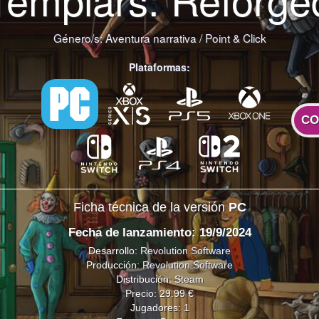
Género/s:
Aventura narrativa
/
Point & Click
Plataformas:
CO
Ficha técnica de la versión
PC
Fecha de lanzamiento: 19/9/2024
Desarrollo:
Revolution Software
Producción:
Revolution Software
Distribución: Steam
Precio: 29.99 €
Jugadores: 1