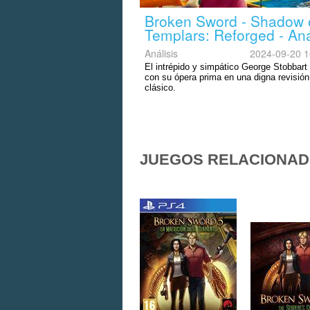
Broken Sword - Shadow o
Templars: Reforged - Aná
Análisis
2024-09-20 1
El intrépido y simpático George Stobbart
con su ópera prima en una digna revisión
clásico.
JUEGOS RELACIONA