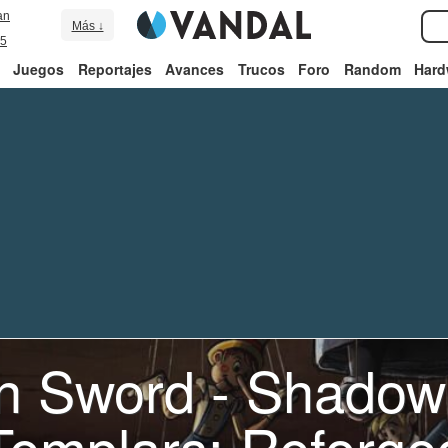
an
Más ↓
5
Juegos
Reportajes
Avances
Trucos
Foro
Random
Hard
n Sword - Shadow 
Templars: Reforge