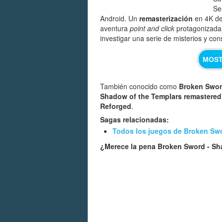
Se
Android. Un
remasterización
en 4K de
aventura
point and click
protagonizada 
investigar una serie de misterios y con
MOST
También conocido como
Broken Swor
Shadow of the Templars remastered
Reforged
.
Sagas relacionadas:
Todos los juegos de Broken Sw
¿Merece la pena Broken Sword - Sh