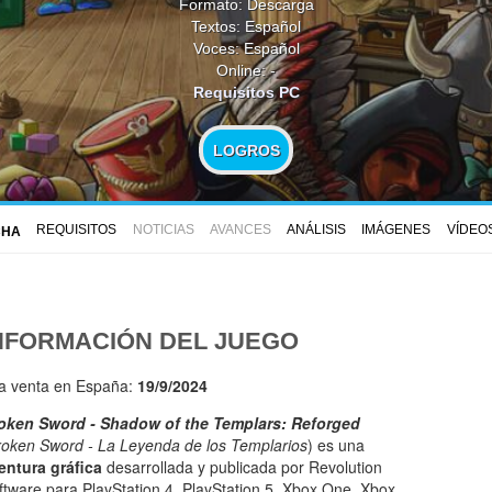
Formato: Descarga
Textos: Español
Voces: Español
Online: -
Requisitos PC
LOGROS
REQUISITOS
NOTICIAS
AVANCES
ANÁLISIS
IMÁGENES
VÍDEO
CHA
NFORMACIÓN DEL JUEGO
la venta en España:
19/9/2024
oken Sword - Shadow of the Templars: Reforged
roken Sword - La Leyenda de los Templarios
) es una
entura gráfica
desarrollada y publicada por Revolution
ftware para PlayStation 4, PlayStation 5, Xbox One, Xbox