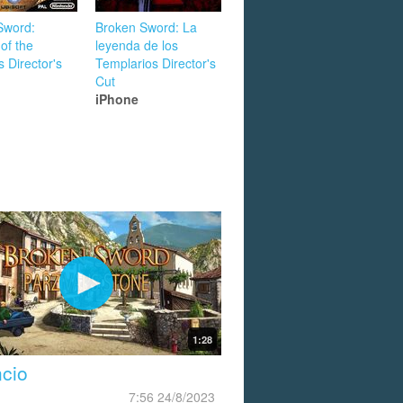
Sword:
Broken Sword: La
of the
leyenda de los
 Director's
Templarios Director's
Cut
iPhone
1:28
cio
7:56 24/8/2023