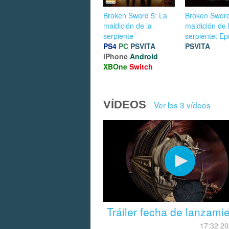
Broken Sword 5: La
Broken Sword
maldición de la
maldición de 
serpiente
serpiente: Ep
PS4
PC
PSVITA
PSVITA
iPhone
Android
XBOne
Switch
VÍDEOS
Ver los 3 vídeos
Tráiler fecha de lanzami
17:32 20