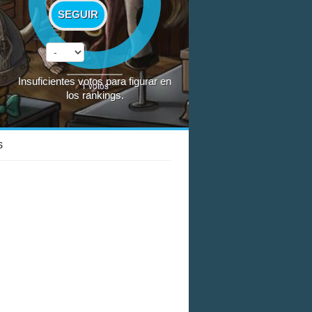
SEGUIR
Insuficientes votos para figurar en
1
votos
los rankings.
S