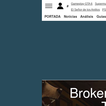
Gameplay GTA 6
Superm
El Señor de los Anillos
PS
PORTADA
Noticias
Análisis
Guías
Broke