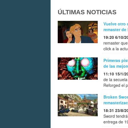
ÚLTIMAS NOTICIAS
Vuelve otro 
remaster de
19:20 6/10/2
remaster que 
click a la act
Primeras pis
de las mejor
11:10 15/1/2
de la secuela
Reforged el 
Broken Swor
remasterizac
18:31 23/8/2
Sword tendrá
entrega de 1