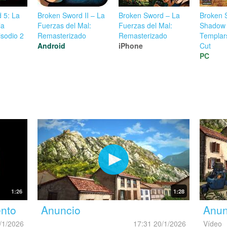
 5: La
Broken Sword II – La
Broken Sword – La
Broken 
la
Fuerzas del Mal:
Fuerzas del Mal:
Shadow 
isodio 2
Remasterizado
Remasterizado
Templars
Android
iPhone
Cut
PC
1:26
1:28
ento
Anuncio
Anun
/1/2026
17:31 20/1/2026
Vídeo