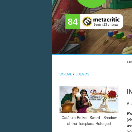
84
Según 23 críticas
FI
VANDAL
JUEGOS
I
A 
Br
Carátula Broken Sword - Shadow
(
B
of the Templars: Reforged
av
So