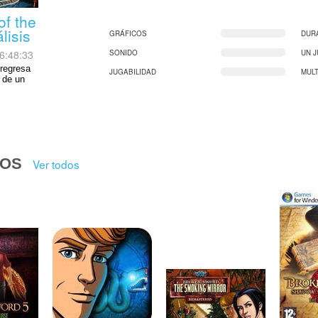
f the
lisis
GRÁFICOS
DUR
6:48:33
SONIDO
UN 
 regresa
JUGABILIDAD
MUL
 de un
DOS
Ver todos