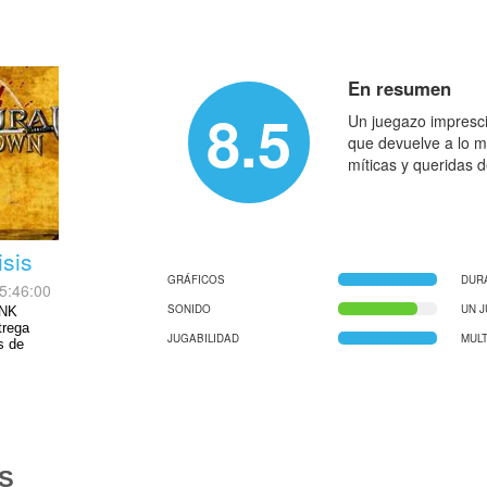
En resumen
8.5
Un juegazo impresci
que devuelve a lo m
míticas y queridas 
sis
GRÁFICOS
DUR
5:46:00
SONIDO
UN 
SNK
trega
JUGABILIDAD
MUL
s de
S