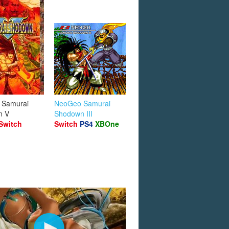
 Samurai
NeoGeo Samurai
n V
Shodown III
Switch
Switch
PS4
XBOne