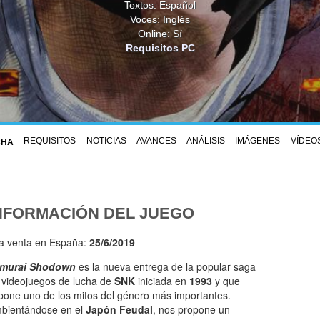
Textos: Español
Voces: Inglés
Online: Sí
Requisitos PC
REQUISITOS
NOTICIAS
AVANCES
ANÁLISIS
IMÁGENES
VÍDEO
CHA
NFORMACIÓN DEL JUEGO
la venta en España:
25/6/2019
murai Shodown
es la nueva entrega de la popular saga
 videojuegos de lucha de
SNK
iniciada en
1993
y que
pone uno de los mitos del género más importantes.
bientándose en el
Japón Feudal
, nos propone un