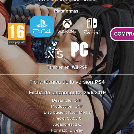
Plataformas:
COMPR
También en:
WII
PSP
Ficha técnica de la versión
PS4
Fecha de lanzamiento
: 25/6/2019
Desarrollo:
SNK
Producción:
SNK
Distribución:
Koch Media
Precio: 59,99 €
Jugadores: 1-2
Formato: Blu-ray