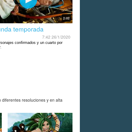
2:02
nda temporada
7:42 26/1/2020
rsonajes confirmados y un cuarto por
.
iferentes resoluciones y en alta