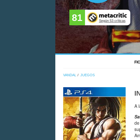
81
Según 53 críticas
FI
VANDAL
JUEGOS
I
A 
Sa
de
su
Am