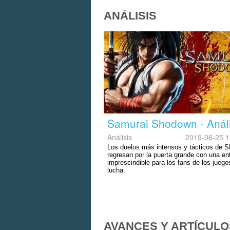
ANÁLISIS
Samurai Shodown - Análi
Análisis
2019-06-25 1
Los duelos más intensos y tácticos de 
regresan por la puerta grande con una en
imprescindible para los fans de los juego
lucha.
AVANCES Y ARTÍCULO