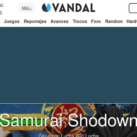
an
Más ↓
5
Juegos
Reportajes
Avances
Trucos
Foro
Random
Hard
Samurai Shodow
Género/s:
Lucha 2D
/
Lucha