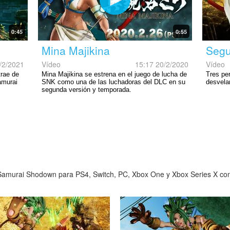
0:45
0:55
Mina Majikina
Segu
/2/2021
Vídeo
15:17 20/2/2020
Vídeo
rae de
Mina Majikina se estrena en el juego de lucha de
Tres pe
amurai
SNK como una de las luchadoras del DLC en su
desvelar
segunda versión y temporada.
Samurai Shodown para PS4, Switch, PC, Xbox One y Xbox Series X con d