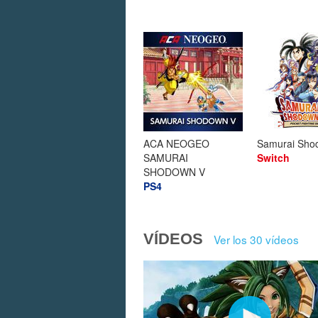
ACA NEOGEO
Samurai Sho
SAMURAI
Switch
SHODOWN V
PS4
VÍDEOS
Ver los 30 vídeos