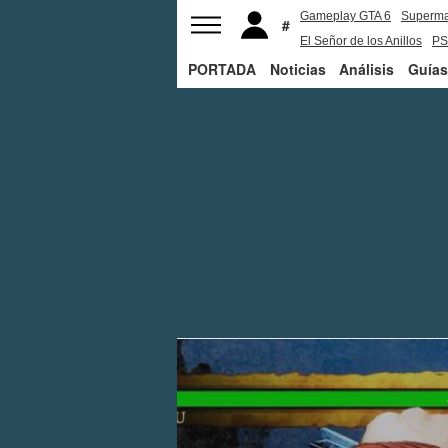
Gameplay GTA 6
Superm
El Señor de los Anillos
PS
PORTADA
Noticias
Análisis
Guías