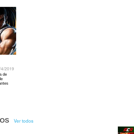
/4/2019
a de
de
antes
.
DOS
Ver todos