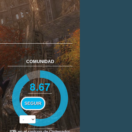
COMUNIDAD
8.67
SEGUIR
#35
en el
ranking de Ordenador
.