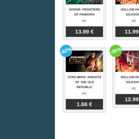
AVATAR: FRONTIERS
HOLLOW KN
OF PANDORA
SILKSO
PC
PC
13.99 €
11.99
-82%
-35%
STAR WARS: KNIGHTS
HOLLOW KN
OF THE OLD
SILKSO
REPUBLIC
PC
PC
12.99
1.66 €