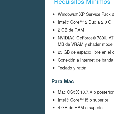
Requisitos Mínimos
Windows® XP Service Pack 2 
Intel® Core™ 2 Duo a 2,0 GH
2 GB de RAM
NVIDIA® GeForce® 7800, ATI
MB de VRAM y shader model 3
25 GB de espacio libre en el 
Conexión a Internet de banda
Teclado y ratón
Para Mac
Mac OS®X 10.7.X o posterior
Intel® Core™ i5 o superior
4 GB de RAM o superior