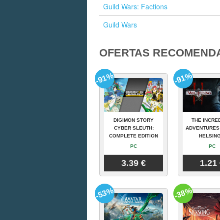
Guild Wars: Factions
Guild Wars
OFERTAS RECOMEND
-91%
-91%
DIGIMON STORY
THE INCRE
CYBER SLEUTH:
ADVENTURES
COMPLETE EDITION
HELSING
PC
PC
3.39 €
1.21
-53%
-38%