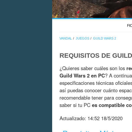
FI
VANDAL
JUEGOS
GUILD WARS 2
REQUISITOS DE GUIL
¿Quieres saber cuáles son los
re
Guild Wars 2 en PC
? A continua
especificaciones técnicas oficial
así puedas conocer cuánto espac
recomendable tener para consegui
saber si tu PC
es compatible co
Actualizado:
14:52 18/5/2020