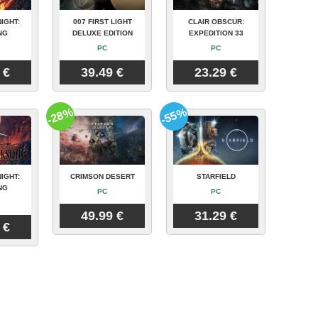
IGHT:
007 FIRST LIGHT
CLAIR OBSCUR:
NG
DELUXE EDITION
EXPEDITION 33
PC
PC
 €
39.49 €
23.29 €
-28%
-55%
IGHT:
CRIMSON DESERT
STARFIELD
NG
PC
PC
49.99 €
31.29 €
 €