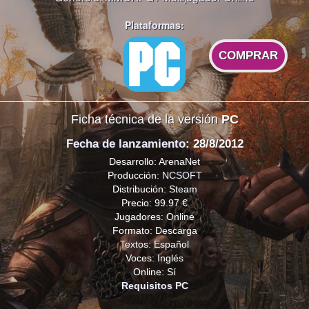
Plataformas:
COMPRAR
Ficha técnica de la versión
PC
Fecha de lanzamiento
: 28/8/2012
Desarrollo: ArenaNet
Producción:
NCSOFT
Distribución: Steam
Precio: 99.97 €
Jugadores: Online
Formato: Descarga
Textos: Español
Voces: Inglés
Online: Sí
Requisitos PC