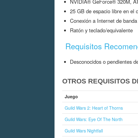
NVIDIA® GeForce® 320M, ATI
25 GB de espacio libre en el 
Conexión a Internet de banda
Ratón y teclado/equivalente
Requisitos Recome
Desconocidos o pendientes de
OTROS REQUISITOS D
Juego
Guild Wars 2: Heart of Thorns
Guild Wars: Eye Of The North
Guild Wars Nightfall