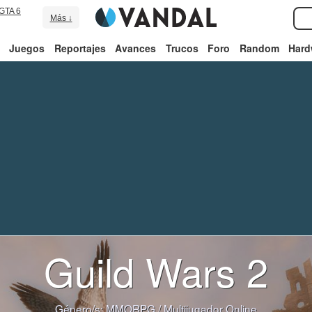
GTA 6
Más ↓
Juegos
Reportajes
Avances
Trucos
Foro
Random
Hard
Guild Wars 2
Género/s:
MMORPG
/
Multijugador Online