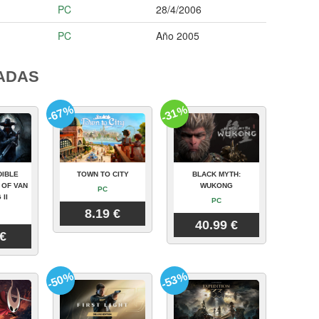
PC
28/4/2006
PC
Año 2005
ADAS
-67%
-31%
DIBLE
TOWN TO CITY
BLACK MYTH:
 OF VAN
WUKONG
PC
 II
PC
8.19 €
40.99 €
 €
-50%
-53%