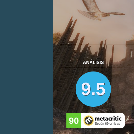
ANÁLISIS
9.5
90
Según 69 críticas