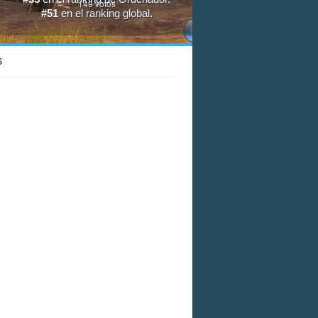
149
votos
#51
en el
ranking global
.
S