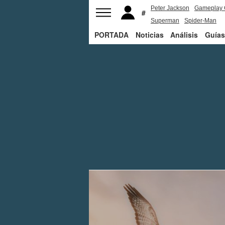
Peter Jackson
Gameplay 
Superman
Spider-Man
PORTADA
Noticias
Análisis
Guías