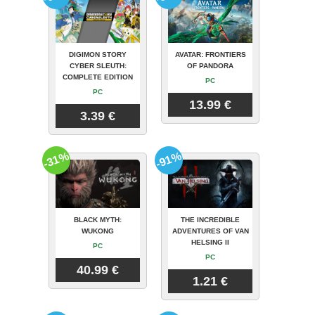
DIGIMON STORY
AVATAR: FRONTIERS
CYBER SLEUTH:
OF PANDORA
COMPLETE EDITION
PC
PC
13.99 €
3.39 €
-31%
-91%
BLACK MYTH:
THE INCREDIBLE
WUKONG
ADVENTURES OF VAN
HELSING II
PC
PC
40.99 €
1.21 €