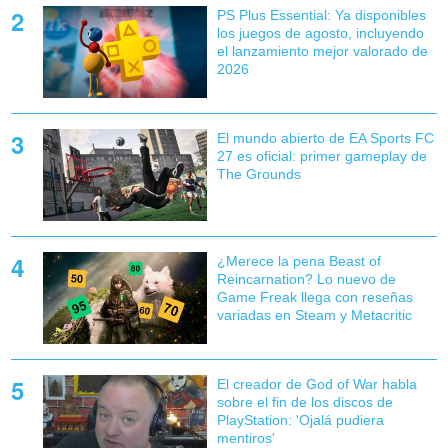
PS Plus Essential: Ya disponibles
los juegos de agosto, incluyendo
el lanzamiento mejor valorado de
2026
El mundo abierto de EA Sports FC
27 es oficial: primer gameplay de
The Grounds
¿Merece la pena Beast of
Reincarnation? Lo nuevo de
Game Freak llega con reseñas
variadas en Steam y Metacritic
El creador de God of War habla
sobre el fin de los discos de
PlayStation: 'Ojalá pudiera
mentiros'