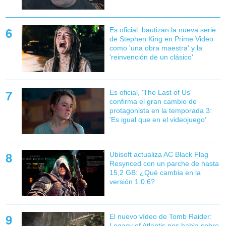
Es oficial: bautizan la nueva serie
de Stephen King en Prime Video
como 'una obra maestra' y la
'reinvención de un clásico'
Es oficial, 'The Last of Us'
confirma el gran cambio de
protagonista en la temporada 3:
'Es igual que en el videojuego'
Ubisoft actualiza AC Black Flag
Resynced con un parche de hasta
15,2 GB: ¿Qué cambia en la
versión 1.0.6?
El nuevo vídeo de Tomb Raider:
Legacy of Atlantis nos habla sobre