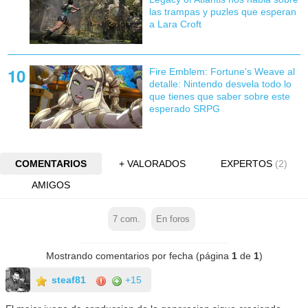
las trampas y puzles que esperan
a Lara Croft
Fire Emblem: Fortune's Weave al
detalle: Nintendo desvela todo lo
que tienes que saber sobre este
esperado SRPG
COMENTARIOS
+ VALORADOS
EXPERTOS
(2)
AMIGOS
7
com.
En foros
Mostrando comentarios por fecha (página
1
de
1
)
steaf81
+15