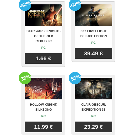
-82%
-50%
STAR WARS: KNIGHTS
007 FIRST LIGHT
OF THE OLD
DELUXE EDITION
REPUBLIC
PC
PC
39.49 €
1.66 €
-38%
-53%
HOLLOW KNIGHT:
CLAIR OBSCUR:
SILKSONG
EXPEDITION 33
PC
PC
11.99 €
23.29 €