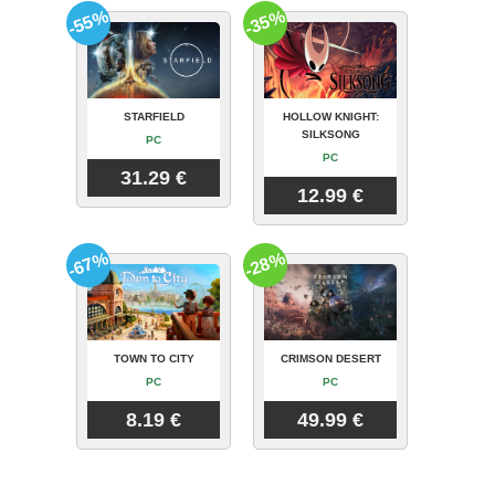
-55%
-35%
STARFIELD
HOLLOW KNIGHT:
SILKSONG
PC
PC
31.29 €
12.99 €
-67%
-28%
TOWN TO CITY
CRIMSON DESERT
PC
PC
8.19 €
49.99 €