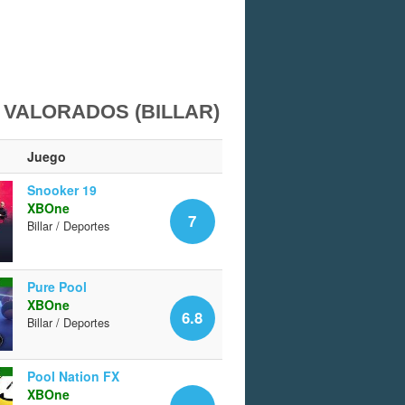
 VALORADOS (BILLAR)
Juego
Snooker 19
XBOne
7
Billar / Deportes
Pure Pool
XBOne
6.8
Billar / Deportes
Pool Nation FX
XBOne