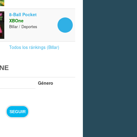
8-Ball Pocket
XBOne
Billar / Deportes
Todos los ránkings (Billar)
ONE
Género
SEGUIR