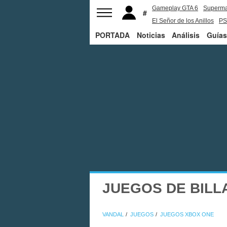
Gameplay GTA 6
Superm
El Señor de los Anillos
PS
PORTADA
Noticias
Análisis
Guías
JUEGOS DE BILL
VANDAL
JUEGOS
JUEGOS XBOX ONE