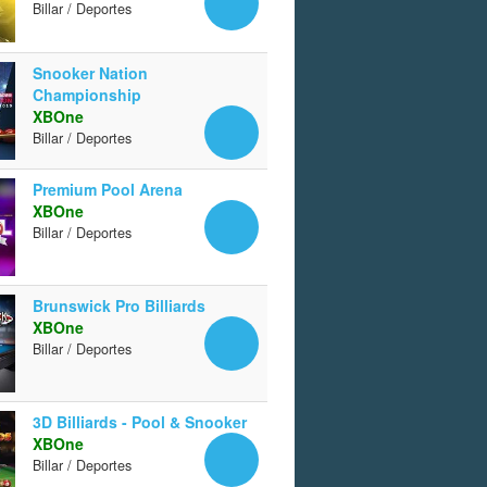
Billar / Deportes
Snooker Nation
Championship
XBOne
Billar / Deportes
Premium Pool Arena
XBOne
Billar / Deportes
Brunswick Pro Billiards
XBOne
Billar / Deportes
3D Billiards - Pool & Snooker
XBOne
Billar / Deportes